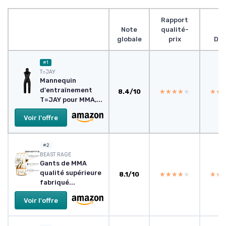
Rapport
Note
qualité-
globale
prix
Des
#1
T=JAY
Mannequin
d'entraînement
8.4/10
★★★★★
★★★★★
★★
★★
T=JAY pour MMA,...
Voir l'offre
#2
BEAST RAGE
Gants de MMA
qualité supérieure
8.1/10
★★★★★
★★★★★
★★
★★
fabriqué...
Voir l'offre