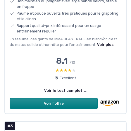
Bon maintien du poignet avec large bande velcro, stable
en frappe
Paume et pouce ouverts très pratiques pour le grappling
et le clinch
Rapport qualité-prix intéressant pour un usage
entraînement régulier
En résumé, ces gants de MMA BEAST RAGE en blanc/or, c’est
du matos solide et honnête pour l’entraînement.
Voir plus
8.1
/10
★★★★★
★★★★★
🌟 Excellent
Voir le test complet →
Voir l'offre
#3