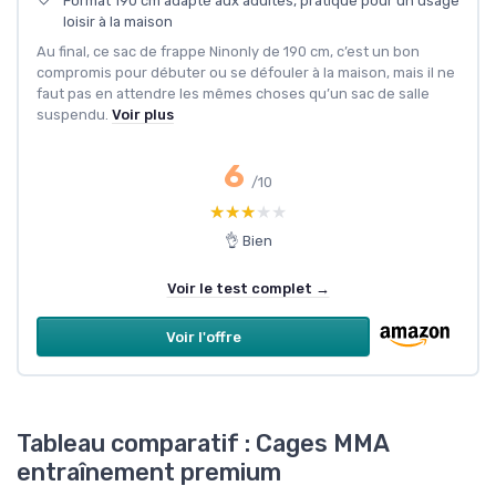
Format 190 cm adapté aux adultes, pratique pour un usage
loisir à la maison
Au final, ce sac de frappe Ninonly de 190 cm, c’est un bon
compromis pour débuter ou se défouler à la maison, mais il ne
faut pas en attendre les mêmes choses qu’un sac de salle
suspendu.
Voir plus
6
/10
★★★★★
★★★★★
👌 Bien
Voir le test complet →
Voir l'offre
Tableau comparatif : Cages MMA
entraînement premium