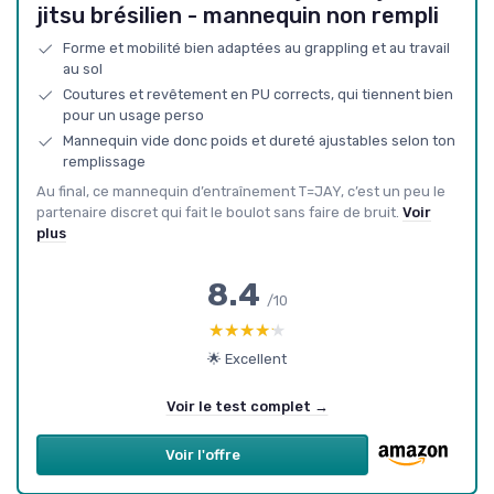
jitsu brésilien - mannequin non rempli
Forme et mobilité bien adaptées au grappling et au travail
au sol
Coutures et revêtement en PU corrects, qui tiennent bien
pour un usage perso
Mannequin vide donc poids et dureté ajustables selon ton
remplissage
Au final, ce mannequin d’entraînement T=JAY, c’est un peu le
partenaire discret qui fait le boulot sans faire de bruit.
Voir
plus
8.4
/10
★★★★★
★★★★★
🌟 Excellent
Voir le test complet →
Voir l'offre