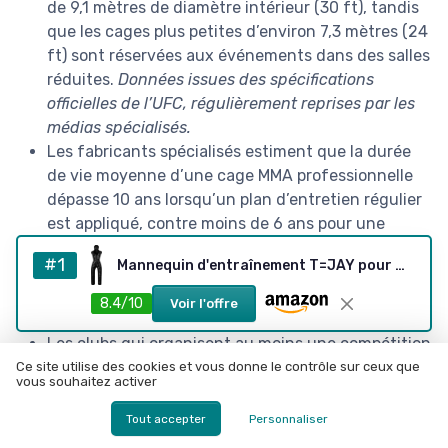
de 9,1 mètres de diamètre intérieur (30 ft), tandis
que les cages plus petites d’environ 7,3 mètres (24
ft) sont réservées aux événements dans des salles
réduites.
Données issues des spécifications
officielles de l’UFC, régulièrement reprises par les
médias spécialisés.
Les fabricants spécialisés estiment que la durée
de vie moyenne d’une cage MMA professionnelle
dépasse 10 ans lorsqu’un plan d’entretien régulier
est appliqué, contre moins de 6 ans pour une
structure bas de gamme utilisée avec la même
#1
Mannequin d'entraînement T=JAY pour MMA, lutte, soumission, judo et jiu-jitsu brésilien - mannequin non rempli
intensité.
Chiffres généralement avancés dans les
catalogues techniques de plusieurs marques
8.4/10
Voir l'offre
européennes de cages MMA.
Les clubs qui organisent au moins une compétition
homologuée par an déclarent dans plusieurs
Ce site utilise des cookies et vous donne le contrôle sur ceux que
vous souhaitez activer
enquêtes internes une hausse de 15 à 20 % des
nouvelles inscriptions, en grande partie grâce à la
Tout accepter
Personnaliser
visibilité offerte par leur cage competition.