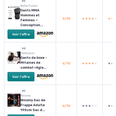
#3
Mytra Fusion
Gants MMA
Hommes et
6/10
★★★★★
★★★★★
★★
★★
Femmes —
Conception...
Voir l'offre
#4
Jlobnyiun
Gants de boxe -
Mitaines de
6/10
★★★★★
★★★★★
★★
★★
combat régla...
Voir l'offre
#5
Ninonly
Ninonly Sac de
Frappe Adulte
6/10
★★★★★
★★★★★
★★
★★
190cm Sac d...