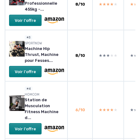
Professionnelle
8/10
★★★★★
★★★★★
★★
★★
455kg -...
Voir l'offre
#3
SPORTNOW
Machine Hip
Thrust, Machine
8/10
★★★★★
★★★★★
★★
★★
pour Fesses...
Voir l'offre
#4
HOMCOM
Station de
Musculation
6/10
★★★★★
★★★★★
★★
★★
Fitness Machine
d...
Voir l'offre