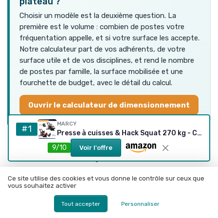
plateau ?
Choisir un modèle est la deuxième question. La
première est le volume : combien de postes votre
fréquentation appelle, et si votre surface les accepte.
Notre calculateur part de vos adhérents, de votre
surface utile et de vos disciplines, et rend le nombre
de postes par famille, la surface mobilisée et une
fourchette de budget, avec le détail du calcul.
Ouvrir le calculateur de dimensionnement
MARCY
#1
Presse à cuisses & Hack Squat 270 kg - Compacte
9/10
Voir l'offre
Questions fréquentes
Quelle différence principale entre un hack
Ce site utilise des cookies et vous donne le contrôle sur ceux que
squat et une leg press ?
vous souhaitez activer
Le hack squat propose un mouvement plus vertical, proche
Tout accepter
Personnaliser
du squat, avec le dos plaqué contre un dossier et les épaules
sous des coussins, alors que la leg press place le pratiquant