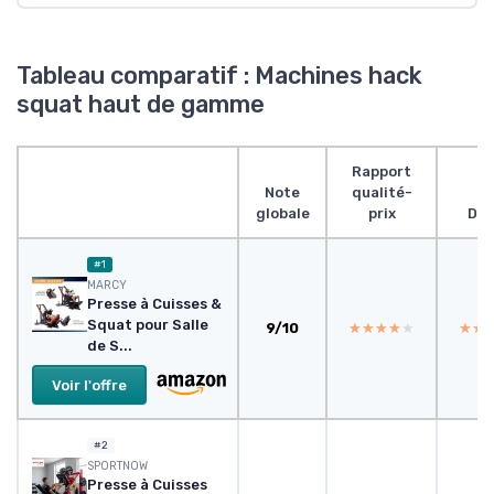
Tableau comparatif : Machines hack
squat haut de gamme
Rapport
Note
qualité-
globale
prix
Des
#1
MARCY
Presse à Cuisses &
Squat pour Salle
9/10
★★★★★
★★★★★
★★
★★
de S...
Voir l'offre
#2
SPORTNOW
Presse à Cuisses