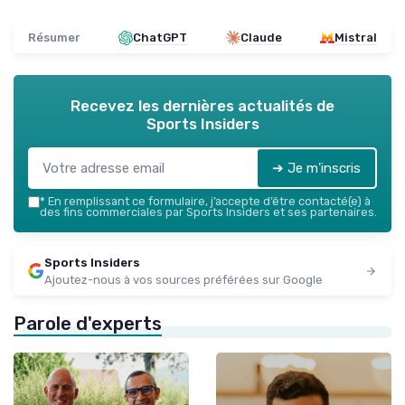
Résumer
ChatGPT
Claude
Mistral
Recevez les dernières actualités de
Sports Insiders
➔ Je m'inscris
*
En remplissant ce formulaire, j’accepte d’être contacté(e) à
des fins commerciales par Sports Insiders et ses partenaires.
Sports Insiders
Ajoutez-nous à vos sources préférées sur Google
Parole d'experts