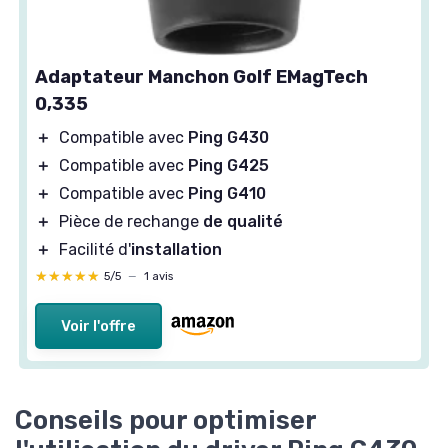
Adaptateur Manchon Golf EMagTech
0,335
＋
Compatible avec
Ping G430
＋
Compatible avec
Ping G425
＋
Compatible avec
Ping G410
＋
Pièce de rechange
de qualité
＋
Facilité d'
installation
★★★★★
★★★★★
5/5
—
1 avis
Voir l'offre
Conseils pour optimiser