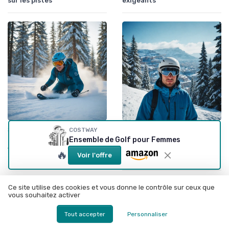
sur les pistes
exigeants
•
•
Sports d'Aventure et de Plein Air
06/09/2025
Sports d'Aventure et de Plein Air
08/03/2026
COSTWAY
Ensemble de Golf pour Femmes
Le casque de ski Smith
Casque de ski Scott Symbol
Vantage : un choix
Scott : confort, sécurité et
🔥
Voir l'offre
incontournable pour les
performance en montagne
skieurs
Ce site utilise des cookies et vous donne le contrôle sur ceux que
vous souhaitez activer
Tout accepter
Personnaliser