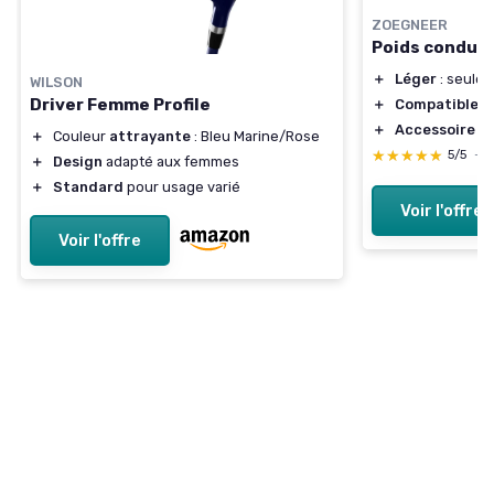
ZOEGNEER
Poids conduct
＋
Léger
: seule
WILSON
Driver Femme Profile
＋
Compatible
av
＋
Accessoire
ut
＋
Couleur
attrayante
: Bleu Marine/Rose
★★★★★
★★★★★
5/5
—
＋
Design
adapté aux femmes
＋
Standard
pour usage varié
Voir l'offre
Voir l'offre