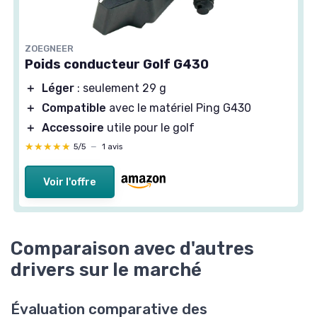
ZOEGNEER
Poids conducteur Golf G430
＋
Léger
: seulement 29 g
＋
Compatible
avec le matériel Ping G430
＋
Accessoire
utile pour le golf
★★★★★
★★★★★
5/5
—
1 avis
Voir l'offre
Comparaison avec d'autres
drivers sur le marché
Évaluation comparative des