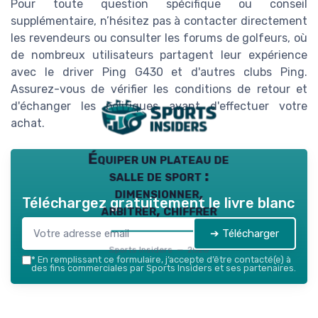
Pour toute question spécifique ou conseil
supplémentaire, n’hésitez pas à contacter directement
les revendeurs ou consulter les forums de golfeurs, où
de nombreux utilisateurs partagent leur expérience
avec le driver Ping G430 et d'autres clubs Ping.
Assurez-vous de vérifier les conditions de retour et
d'échanger les politiques avant d'effectuer votre
achat.
Équiper un plateau de
salle de sport :
dimensionner,
Téléchargez gratuitement le livre blanc
arbitrer, chiffrer
➔ Télécharger
Sports Insiders — 2026
*
En remplissant ce formulaire, j’accepte d’être contacté(e) à
des fins commerciales par Sports Insiders et ses partenaires.