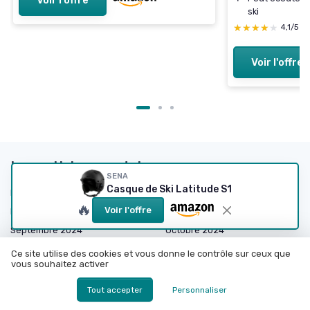
Voir l'offre
ski
★★★★★
★★★★★
4,1/5
—
Voir l'offre
Les articles par date
SENA
Casque de Ski Latitude S1
Décembre 2023
Janvier 2024
🔥
Voir l'offre
Février 2024
Mars 2024
Septembre 2024
Octobre 2024
Décembre 2024
Janvier 2025
Ce site utilise des cookies et vous donne le contrôle sur ceux que
vous souhaitez activer
Février 2025
Mars 2025
Avril 2025
Mai 2025
Tout accepter
Personnaliser
Juin 2025
Juillet 2025