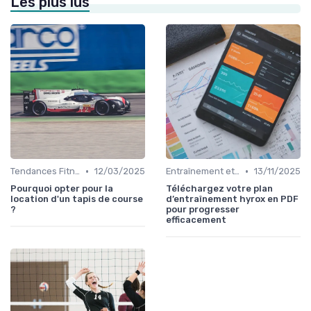
Les plus lus
•
•
Tendances Fitness et Entraînement à Domicile
12/03/2025
Entraînement et Techniques
13/11/2025
Pourquoi opter pour la
Téléchargez votre plan
location d'un tapis de course
d’entraînement hyrox en PDF
?
pour progresser
efficacement