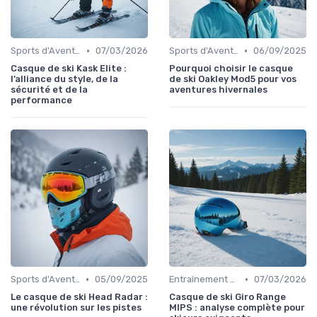
•
•
Sports d'Aventure et de Plein Air
07/03/2026
Sports d'Aventure et de Plein Air
06/09/2025
Casque de ski Kask Elite :
Pourquoi choisir le casque
l’alliance du style, de la
de ski Oakley Mod5 pour vos
sécurité et de la
aventures hivernales
performance
•
•
Sports d'Aventure et de Plein Air
05/09/2025
Entraînement et Techniques
07/03/2026
Le casque de ski Head Radar :
Casque de ski Giro Range
une révolution sur les pistes
MIPS : analyse complète pour