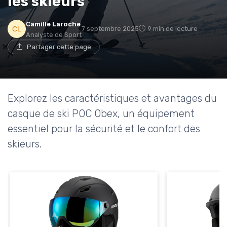
les skieurs
→ Je rejoins le club
Camille Laroche
7 septembre 2025
9 min de lecture
* En rejoignant le club, j'accepte de recevoir les emails
Analyste de Sport
de Sports Insiders et les offres de ses partenaires.
Partager cette page
Non merci, peut-être plus tard
Explorez les caractéristiques et avantages du
casque de ski POC Obex, un équipement
essentiel pour la sécurité et le confort des
skieurs.