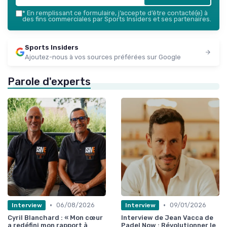
*
En remplissant ce formulaire, j’accepte d’être contacté(e) à
des fins commerciales par Sports Insiders et ses partenaires.
Sports Insiders
Ajoutez-nous à vos sources préférées sur Google
Parole d'experts
•
•
06/08/2026
09/01/2026
Interview
Interview
Cyril Blanchard : « Mon cœur
Interview de Jean Vacca de
a redéfini mon rapport à
Padel Now : Révolutionner le