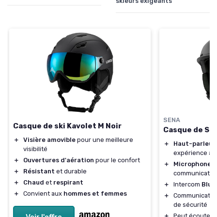
skieurs exigeants
SENA
Casque de ski Kavolet M Noir
Casque de Ski
＋
Visière amovible
pour une meilleure
＋
Haut-parleur
visibilité
expérience au
＋
Ouvertures d'aération
pour le confort
＋
Microphone i
＋
Résistant
et durable
communication
＋
Chaud
et
respirant
＋
Intercom
Blue
＋
Convient aux
hommes et femmes
＋
Communicati
de sécurité
＋
Peut écouter 