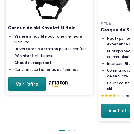
SENA
Casque de ski Kavolet M Noir
Casque de Ski
＋
Visière amovible
pour une meilleure
＋
Haut-parleur
visibilité
expérience au
＋
Ouvertures d'aération
pour le confort
＋
Microphone i
＋
Résistant
et durable
communication
＋
Chaud
et
respirant
＋
Intercom
Blue
＋
Convient aux
hommes et femmes
＋
Communicati
de sécurité
＋
Peut écouter 
Voir l'offre
ski
★★★★★
★★★★★
4,1/5
—
Voir l'offre