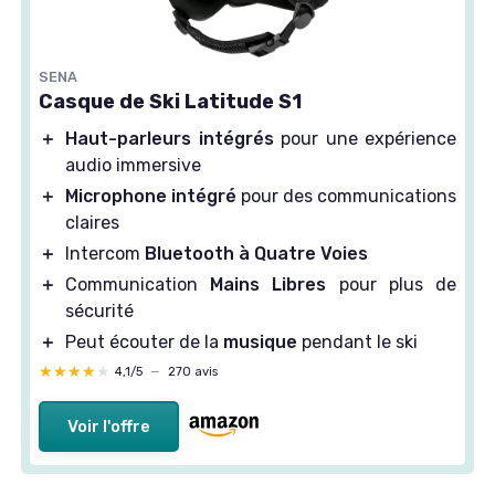
SENA
Casque de Ski Latitude S1
＋
Haut-parleurs intégrés
pour une expérience
audio immersive
＋
Microphone intégré
pour des communications
claires
＋
Intercom
Bluetooth à Quatre Voies
＋
Communication
Mains Libres
pour plus de
sécurité
＋
Peut écouter de la
musique
pendant le ski
★★★★★
★★★★★
4,1/5
—
270 avis
Voir l'offre