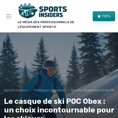
Panneau de gestion des cookies
×
TOPs
LE CLUB SPORTS INSIDERS
LE MÉDIA DES PROFESSIONNELS DE
L'ÉQUIPEMENT SPORTIF
Rejoignez le club !
Bons plans sur le matériel de structure, alertes
pièces et séries, et les enseignements de nos
comparatifs avant leur publication. Pour ceux qui
équipent un club, une salle ou une collectivité.
Bons plans matériel
Alertes pièces
Avant-premières
Normes & sécurité
Sports Insiders
Pratiques Sportives
Sports d'Aventure et de Plein
Le casque de ski POC Obex :
un choix incontournable pour