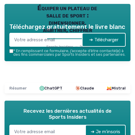
Équiper un plateau de
salle de sport :
dimensionner,
Téléchargez gratuitement le livre blanc
arbitrer, chiffrer
➔ Télécharger
Sports Insiders — 2026
*
En remplissant ce formulaire, j’accepte d’être contacté(e) à
des fins commerciales par Sports Insiders et ses partenaires.
Résumer
ChatGPT
Claude
Mistral
Recevez les dernières actualités de
Sports Insiders
➔ Je m'inscris