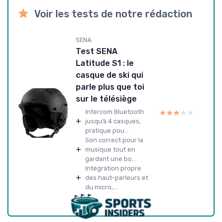
Voir les tests de notre rédaction
SENA
Test SENA
Latitude S1 : le
casque de ski qui
parle plus que toi
sur le télésiège
★★★★★
★★★★★
Intercom Bluetooth
+
jusqu’à 4 casques,
pratique pou...
Son correct pour la
+
musique tout en
gardant une bo...
Intégration propre
+
des haut-parleurs et
du micro,...