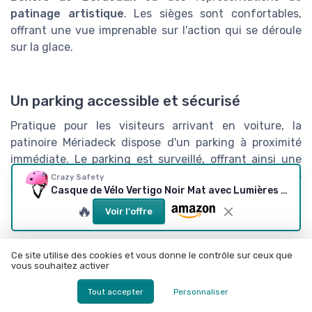
patinage artistique
. Les sièges sont confortables,
offrant une vue imprenable sur l'action qui se déroule
sur la glace.
Un parking accessible et sécurisé
Pratique pour les visiteurs arrivant en voiture, la
patinoire Mériadeck dispose d'un parking à proximité
immédiate. Le parking est surveillé, offrant ainsi une
sécurité optimale pour votre véhicule pendant que
Crazy Safety
Casque de Vélo Vertigo Noir Mat avec Lumières USB
vous profitez de la patinoire.
🔥
Voir l'offre
Avis et retour des usagers
Ce site utilise des cookies et vous donne le contrôle sur ceux que
vous souhaitez activer
Les avis sur la
patinoire Bordeaux Mériadeck
sont
globalement positifs. Beaucoup mettent en avant la
Tout accepter
Personnaliser
qualité des équipements et la convivialité du