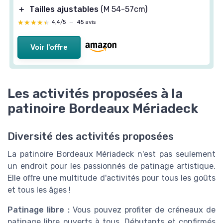
＋
Tailles ajustables
(M 54-57cm)
★★★★★
★★★★★
4,4/5
—
45 avis
Voir l'offre
Les activités proposées à la
patinoire Bordeaux Mériadeck
Diversité des activités proposées
La patinoire Bordeaux Mériadeck n'est pas seulement
un endroit pour les passionnés de patinage artistique.
Elle offre une multitude d'activités pour tous les goûts
et tous les âges !
Patinage libre :
Vous pouvez profiter de créneaux de
patinage libre ouverts à tous. Débutants et confirmés