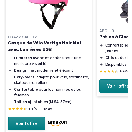
APOLLO
Patins à Glac
CRAZY SAFETY
Casque de Vélo Vertigo Noir Mat
＋
Confortables 
avec Lumières USB
jeunes
＋
Chic
et design
＋
Lumières avant et arrière
pour une
meilleure visibilité
＋
Disponibles e
＋
Design mat
moderne et élégant
★★★★★
★★★★★
4,4/5
＋
Polyvalent
: adapté pour vélo, trottinette,
skateboard, rollers
Voir l'offre
＋
Confortable
pour les hommes et les
femmes
＋
Tailles ajustables
(M 54-57cm)
★★★★★
★★★★★
4,4/5
—
45 avis
Voir l'offre