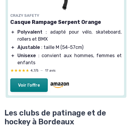
CRAZY SAFETY
Casque Rampage Serpent Orange
＋
Polyvalent
: adapté pour vélo, skateboard,
rollers et BMX
＋
Ajustable
: taille M (54-57cm)
＋
Unisexe
: convient aux hommes, femmes et
enfants
★★★★★
★★★★★
4,7/5
—
17 avis
Voir l'offre
Les clubs de patinage et de
hockey à Bordeaux