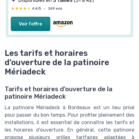
＋
Disponibles en
3 tailles
(31 à 42)
★★★★★
★★★★★
4,4/5
—
269 avis
Voir l'offre
Les tarifs et horaires
d'ouverture de la patinoire
Mériadeck
Tarifs et horaires d'ouverture de la
patinoire Mériadeck
La patinoire Mériadeck à Bordeaux est un lieu prisé
pour passer du bon temps. Pour profiter pleinement des
installations, il est essentiel de connaître les tarifs et
les horaires d'ouverture. En général, cette patinoire
propose plusieurs grilles tarifaires adaptées à