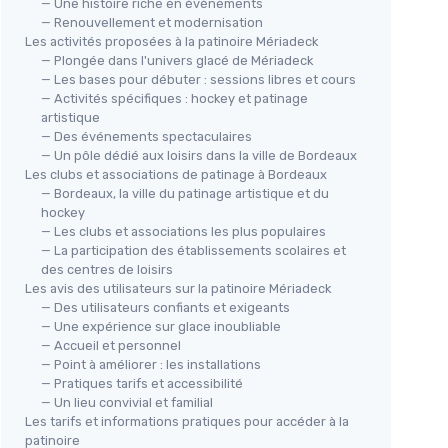
— Une histoire riche en événements
— Renouvellement et modernisation
Les activités proposées à la patinoire Mériadeck
— Plongée dans l'univers glacé de Mériadeck
— Les bases pour débuter : sessions libres et cours
— Activités spécifiques : hockey et patinage
artistique
— Des événements spectaculaires
s
— Un pôle dédié aux loisirs dans la ville de Bordeaux
Pat
APOLLO
Les clubs et associations de patinage à Bordeaux
Patins à Glace Femme X Pro
— Bordeaux, la ville du patinage artistique et du
＋
urité
hockey
＋
Confortables pour
femmes
,
enfants
＋
 maintien
— Les clubs et associations les plus populaires
et
jeunes
— La participation des établissements scolaires et
e patinage
＋
Chic
et design attrayant
＋
des centres de loisirs
＋
Disponibles en
3 tailles
(31 à 42)
Les avis des utilisateurs sur la patinoire Mériadeck
★★★★★
★★★★★
4,4/5
—
269 avis
— Des utilisateurs confiants et exigeants
— Une expérience sur glace inoubliable
— Accueil et personnel
Voir l'offre
— Point à améliorer : les installations
— Pratiques tarifs et accessibilité
— Un lieu convivial et familial
Les tarifs et informations pratiques pour accéder à la
patinoire