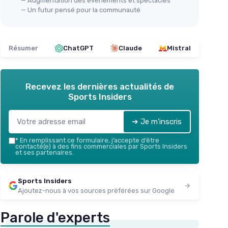
— Augmentation des événements et spectacles
— Un futur pensé pour la communauté
Résumer
ChatGPT
Claude
Mistral
Recevez les dernières actualités de
Sports Insiders
➔ Je m'inscris
*
En remplissant ce formulaire, j’accepte d’être
contacté(e) à des fins commerciales par Sports Insiders
et ses partenaires.
Sports Insiders
Ajoutez-nous à vos sources préférées sur Google
Parole d'experts