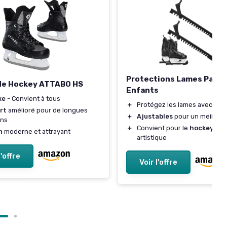
Protections Lames Patin
de Hockey ATTABO HS
Enfants
xe
- Convient à tous
＋
Protégez les lames avec
séc
rt
amélioré pour de longues
＋
Ajustables
pour un meilleur
ons
＋
Convient pour le
hockey
et l
n
moderne et attrayant
artistique
l'offre
Voir l'offre