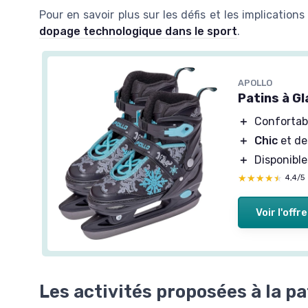
Pour en savoir plus sur les défis et les implications
dopage technologique dans le sport
.
APOLLO
Patins à G
＋
Confortab
＋
Chic
et de
＋
Disponibl
★★★★★
★★★★★
4,4/5
Voir l'offre
Les activités proposées à la p