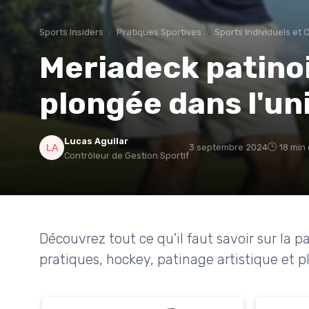
Sports Insiders
Pratiques Sportives
Sports Individuels et C
Meriadeck patinoi
plongée dans l'uni
Lucas Aguilar
3 septembre 2024
18 min 
Contrôleur de Gestion Sportif
Découvrez tout ce qu'il faut savoir sur la pa
pratiques, hockey, patinage artistique et p