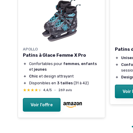
Patins 
APOLLO
Patins à Glace Femme X Pro
＋
Unise
＋
Confortables pour
femmes
,
enfants
＋
Confo
ien
et
jeunes
sessi
inage
＋
Chic
et design attrayant
＋
Desig
＋
Disponibles en
3 tailles
(31 à 42)
★★★★★
★★★★★
4,4/5
—
269 avis
Voir 
Voir l'offre