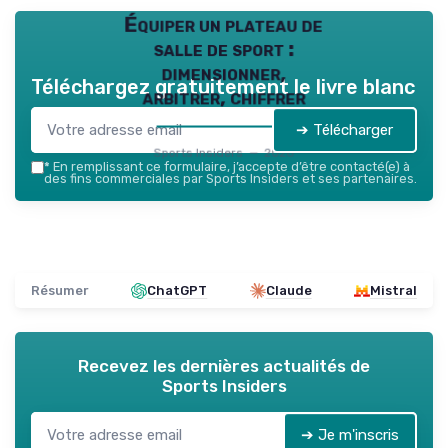
Équiper un plateau de
salle de sport :
dimensionner,
Téléchargez gratuitement le livre blanc
arbitrer, chiffrer
➔ Télécharger
Sports Insiders — 2026
*
En remplissant ce formulaire, j’accepte d’être contacté(e) à
des fins commerciales par Sports Insiders et ses partenaires.
Résumer
ChatGPT
Claude
Mistral
Recevez les dernières actualités de
Sports Insiders
➔ Je m'inscris