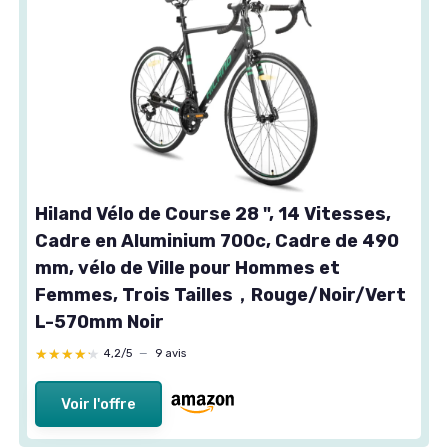
Hiland Vélo de Course 28 ", 14 Vitesses,
Cadre en Aluminium 700c, Cadre de 490
mm, vélo de Ville pour Hommes et
Femmes, Trois Tailles，Rouge/Noir/Vert
L-570mm Noir
★★★★★
★★★★★
4,2/5
—
9 avis
Voir l'offre