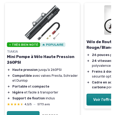
Vélo de Route
⭐ TRÈS BIEN NOTÉ
🔥 POPULAIRE
Rouge/Blanc
TIAKIA
＋
26 pouces
pou
Mini Pompe à Vélo Haute Pression
＋
24 vitesses
p
260PSI
polyvalence
＋
Haute pression
jusqu'à 260PSI
＋
Freins à doub
＋
Compatible
avec valves Presta, Schrader
sécurité optim
et Dunlop
＋
Cadre en acie
＋
Portable
et
compacte
carbone
pour 
＋
légère
et facile à transporter
＋
Support de fixation
inclus
Voir l'offre
★★★★★
★★★★★
4,5/5
—
5773 avis