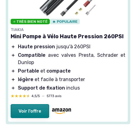
⭐ TRÈS BIEN NOTÉ
🔥 POPULAIRE
TIAKIA
Mini Pompe à Vélo Haute Pression 260PSI
＋
Haute pression
jusqu'à 260PSI
＋
Compatible
avec valves Presta, Schrader et
Dunlop
＋
Portable
et
compacte
＋
légère
et facile à transporter
＋
Support de fixation
inclus
★★★★★
★★★★★
4,5/5
—
5773 avis
Voir l'offre