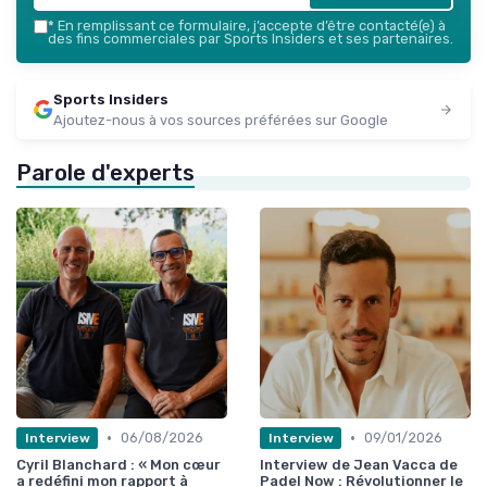
*
En remplissant ce formulaire, j’accepte d’être contacté(e) à
des fins commerciales par Sports Insiders et ses partenaires.
Sports Insiders
Ajoutez-nous à vos sources préférées sur Google
Parole d'experts
•
•
06/08/2026
09/01/2026
Interview
Interview
Cyril Blanchard : « Mon cœur
Interview de Jean Vacca de
a redéfini mon rapport à
Padel Now : Révolutionner le