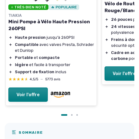
Vélo de Route
⭐ TRÈS BIEN NOTÉ
🔥 POPULAIRE
Rouge/Blanc
TIAKIA
＋
26 pouces
pou
Mini Pompe à Vélo Haute Pression
＋
24 vitesses
p
260PSI
polyvalence
＋
Haute pression
jusqu'à 260PSI
＋
Freins à doub
＋
Compatible
avec valves Presta, Schrader
sécurité optim
et Dunlop
＋
Cadre en acie
＋
Portable
et
compacte
carbone
pour 
＋
légère
et facile à transporter
＋
Support de fixation
inclus
Voir l'offre
★★★★★
★★★★★
4,5/5
—
5773 avis
Voir l'offre
SOMMAIRE