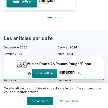
Voir l'offre
Les articles par date
Décembre 2023
Janvier 2024
Février 2024
Mars 2024
Septembre 2024
Octobre 2024
Vélo de Route 26 Pouces Rouge/Blanc
Décembre 2024
Janvier 2025
🔥
Voir l'offre
Février 2025
Mars 2025
Avril 2025
Mai 2025
Juin 2025
Juillet 2025
Ce site utilise des cookies et vous donne le contrôle sur ceux que
vous souhaitez activer
Août 2025
Septembre 2025
Octobre 2025
Novembre 2025
Tout accepter
Personnaliser
Décembre 2025
Janvier 2026