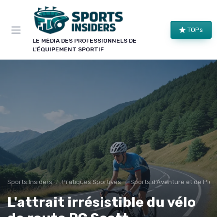
Panneau de gestion des cookies
×
TOPs
LE CLUB SPORTS INSIDERS
LE MÉDIA DES PROFESSIONNELS DE
L'ÉQUIPEMENT SPORTIF
Rejoignez le club !
Bons plans sur le matériel de structure, alertes
pièces et séries, et les enseignements de nos
comparatifs avant leur publication. Pour ceux qui
équipent un club, une salle ou une collectivité.
Bons plans matériel
Alertes pièces
Avant-premières
Normes & sécurité
Sports Insiders
Pratiques Sportives
Sports d'Aventure et de Plein
L'attrait irrésistible du vélo