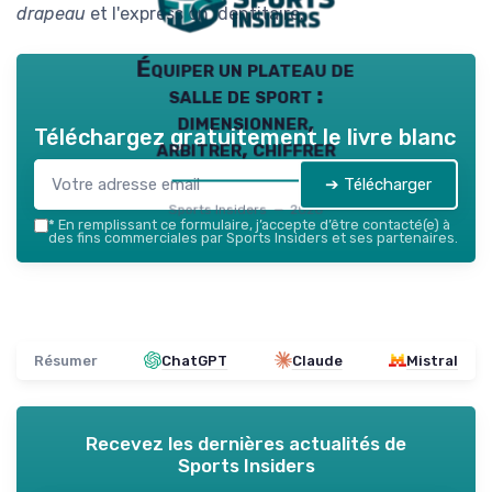
drapeau
et l'expression identitaire.
Équiper un plateau de
salle de sport :
dimensionner,
Téléchargez gratuitement le livre blanc
arbitrer, chiffrer
➔ Télécharger
Sports Insiders — 2026
*
En remplissant ce formulaire, j’accepte d’être contacté(e) à
des fins commerciales par Sports Insiders et ses partenaires.
Résumer
ChatGPT
Claude
Mistral
Recevez les dernières actualités de
Sports Insiders