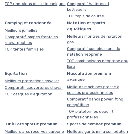
TOP pantalons de ski techniques
Comparatif haltères et
kettlebells
TOP tapis de course
Camping et randonnée
Natation et sports
aquatiques
Meilleurs jumelles
Meilleurs montres de natation
Comparatif lampes frontales
gps
rechargeables
Comparatif combinaisons de
TOP tentes familiales
natation néoprène
TOP combinaisons néoprène eau
libre
Equitation
Musculation premium
avancée
Meilleurs protections cavalier
Meilleurs machines presse à
Comparatif couvertures cheval
cuisses professionnelles
TOP casques d'équitation
Comparatif bancs powerlifting
compétition
TOP plateformes deadlift
professionnelles
Tir à l’arc sportif premium
Sports de combat premium
Meilleurs arcs recurves carbone
Meilleurs gants mma compétition