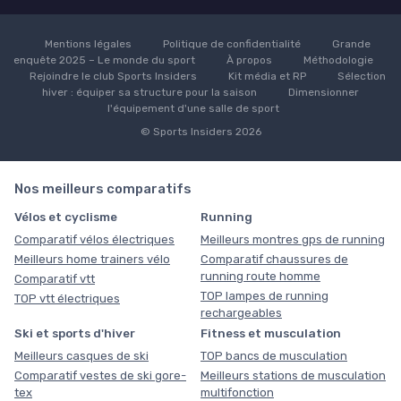
Mentions légales
Politique de confidentialité
Grande
enquête 2025 – Le monde du sport
À propos
Méthodologie
Rejoindre le club Sports Insiders
Kit média et RP
Sélection
hiver : équiper sa structure pour la saison
Dimensionner
l'équipement d'une salle de sport
© Sports Insiders 2026
Nos meilleurs comparatifs
Vélos et cyclisme
Running
Comparatif vélos électriques
Meilleurs montres gps de running
Meilleurs home trainers vélo
Comparatif chaussures de
running route homme
Comparatif vtt
TOP lampes de running
TOP vtt électriques
rechargeables
Ski et sports d'hiver
Fitness et musculation
Meilleurs casques de ski
TOP bancs de musculation
Comparatif vestes de ski gore-
Meilleurs stations de musculation
tex
multifonction