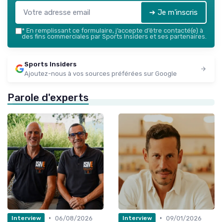
➔ Je m'inscris
*
En remplissant ce formulaire, j’accepte d’être contacté(e) à
des fins commerciales par Sports Insiders et ses partenaires.
Sports Insiders
Ajoutez-nous à vos sources préférées sur Google
Parole d'experts
•
•
06/08/2026
09/01/2026
Interview
Interview