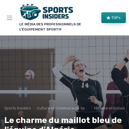
Panneau de gestion des cookies
×
TOPs
LE CLUB SPORTS INSIDERS
LE MÉDIA DES PROFESSIONNELS DE
L'ÉQUIPEMENT SPORTIF
Rejoignez le club !
Bons plans sur le matériel de structure, alertes
pièces et séries, et les enseignements de nos
comparatifs avant leur publication. Pour ceux qui
équipent un club, une salle ou une collectivité.
Bons plans matériel
Alertes pièces
Avant-premières
Normes & sécurité
Sports Insiders
Culture et Communauté Sportive
Histoire et Icônes 
Le charme du maillot bleu de