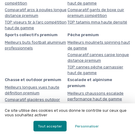
compétition
haut de gamme
Comparatif arcs à poulies longue
Comparatif gants de boxe cuir
distance premium
premium compétition
TOP viseurs tir à l’arc compétition
TOP tatamis mma haute densité
haut de gamme
Sports collectifs premium
Pêche premium
Meilleurs buts football aluminium
Meilleurs moulinets spinning haut
professionnels
de gamme
Comparatif cannes carpe longue
distance premium
TOP cannes pêche carnassier
haut de gamme
Chasse et outdoor premium
Escalade et alpinisme
premium
Meilleurs longues vues haute
définition premium
Meilleurs chaussons escalade
performance haut de gamme
Comparatif glacières outdoor
haute performance
Ce site utilise des cookies et vous donne le contrôle sur ceux que
TOP jumelles professionnelles
vous souhaitez activer
observation nature
Triathlon premium
Tout accepter
Personnaliser
Meilleurs casques aérodynamiques triathlon haut de gamme