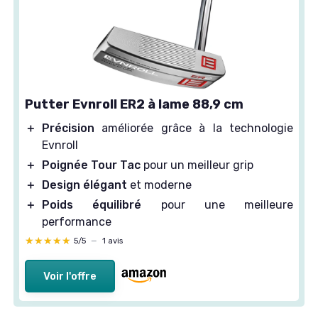
Putter Evnroll ER2 à lame 88,9 cm
＋
Précision
améliorée grâce à la technologie
Evnroll
＋
Poignée Tour Tac
pour un meilleur grip
＋
Design élégant
et moderne
＋
Poids équilibré
pour une meilleure
performance
★★★★★
★★★★★
5/5
—
1 avis
Voir l'offre