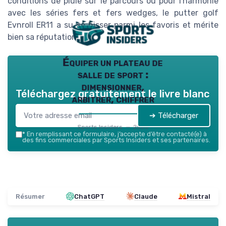
conditions de pluie sur le parcours ou pour l'harmonie
avec les séries fers et fers wedges, le putter golf
Evnroll ER11 a su se hisser parmi les favoris et mérite
bien sa réputation.
Équiper un plateau de
salle de sport :
dimensionner,
Téléchargez gratuitement le livre blanc
arbitrer, chiffrer
➔ Télécharger
Sports Insiders — 2026
*
En remplissant ce formulaire, j’accepte d’être contacté(e) à
des fins commerciales par Sports Insiders et ses partenaires.
Résumer
ChatGPT
Claude
Mistral