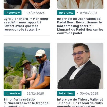
•
•
06/08/2026
09/01/2026
Interview
Interview
Cyril Blanchard : « Mon cœur
Interview de Jean Vacca de
a redéfini mon rapport à
Padel Now : Révolutionner le
l'effort avant que mes
matchmaking sportif :
records ne le fassent »
L'impact de Padel Now sur les
courts de padel
•
•
22/12/2025
30/06/2025
Interview
Interview
Simplifier la création
Interview de Thierry Vallenet
d'itinéraires avec le traçage
: Elancia - Un réseau de clubs
automatique
engagés au service d’un