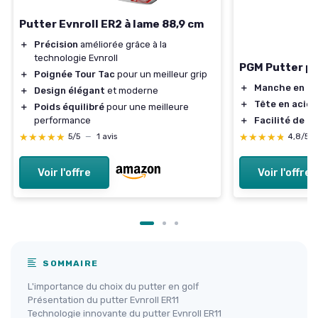
Putter Evnroll ER2 à lame 88,9 cm
＋
Précision
améliorée grâce à la
technologie Evnroll
PGM Putter p
＋
Poignée Tour Tac
pour un meilleur grip
＋
Manche en ac
＋
Design élégant
et moderne
＋
Tête en acier
＋
Poids équilibré
pour une meilleure
＋
Facilité de ré
performance
★★★★★
★★★★★
★★★★★
★★★★★
4,8/5
5/5
—
1 avis
Voir l'offre
Voir l'offre
SOMMAIRE
L'importance du choix du putter en golf
Présentation du putter Evnroll ER11
Technologie innovante du putter Evnroll ER11