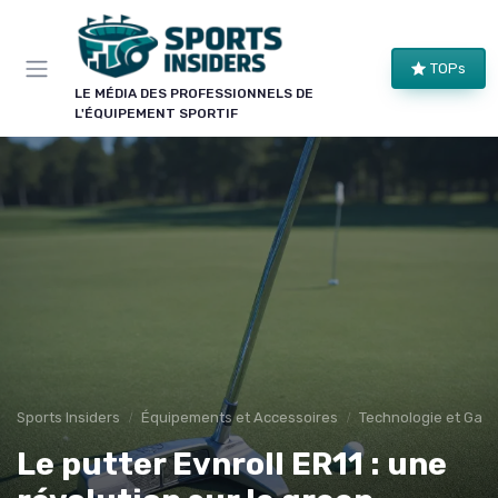
Panneau de gestion des cookies
×
TOPs
LE CLUB SPORTS INSIDERS
LE MÉDIA DES PROFESSIONNELS DE
L'ÉQUIPEMENT SPORTIF
Rejoignez le club !
Bons plans sur le matériel de structure, alertes
pièces et séries, et les enseignements de nos
comparatifs avant leur publication. Pour ceux qui
équipent un club, une salle ou une collectivité.
Bons plans matériel
Alertes pièces
Avant-premières
Normes & sécurité
Sports Insiders
Équipements et Accessoires
Technologie et Gadg
Le putter Evnroll ER11 : une