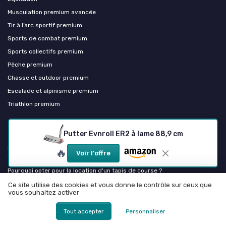
Musculation premium avancée
Tir à l’arc sportif premium
Sports de combat premium
Sports collectifs premium
Pêche premium
Chasse et outdoor premium
Escalade et alpinisme premium
Triathlon premium
Les plus lus
Putter Evnroll ER2 à lame 88,9 cm
Programme salle de sport femme pdf : guide ultime pour une
🔥
Voir l'offre
transformation physique
Pourquoi opter pour la location d'un tapis de course ?
Comprendre la liquidation judiciaire chez destock golf
Ce site utilise des cookies et vous donne le contrôle sur ceux que
vous souhaitez activer
Téléchargez votre plan d’entraînement hyrox en PDF pour progresser
efficacement
Tout accepter
Personnaliser
Bordeaux patinoire meriadeck : tout ce que vous devez savoir