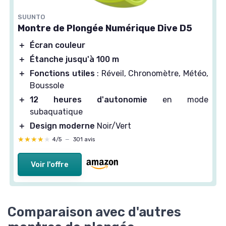
SUUNTO
Montre de Plongée Numérique Dive D5
＋
Écran couleur
＋
Étanche jusqu'à 100 m
＋
Fonctions utiles
: Réveil, Chronomètre, Météo,
Boussole
＋
12 heures d'autonomie
en mode
subaquatique
＋
Design moderne
Noir/Vert
★★★★★
★★★★★
4/5
—
301 avis
Voir l'offre
Comparaison avec d'autres