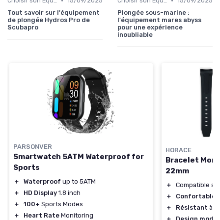
•
•
Choisir son Équipement Sportif
15/09/2025
Choisir son Équipement Sportif
15/09/2025
Tout savoir sur l'équipement
Plongée sous-marine :
de plongée Hydros Pro de
l'équipement mares abyss
Scubapro
pour une expérience
inoubliable
PARSONVER
HORACE
Smartwatch 5ATM Waterproof for
Bracelet Mon
Sports
22mm
＋
Waterproof
up to 5ATM
＋
Compatible a
＋
HD Display
1.8 inch
＋
Confortable
à
＋
100+
Sports Modes
＋
Résistant
à l'
＋
Heart Rate
Monitoring
＋
Design mode