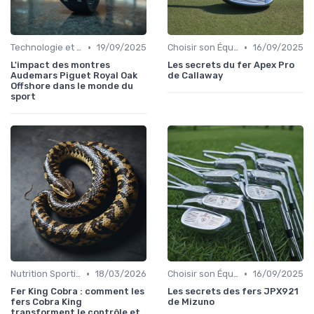
•
•
Technologie et Gadgets de Sport
19/09/2025
Choisir son Équipement Sportif
16/09/2025
L'impact des montres
Les secrets du fer Apex Pro
Audemars Piguet Royal Oak
de Callaway
Offshore dans le monde du
sport
•
•
Nutrition Sportive et Suppléments
18/03/2026
Choisir son Équipement Sportif
16/09/2025
Fer King Cobra : comment les
Les secrets des fers JPX921
fers Cobra King
de Mizuno
transforment le contrôle et