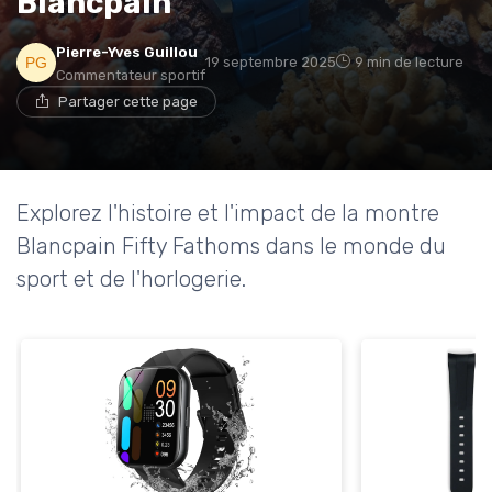
Blancpain
→ Je rejoins le club
Pierre-Yves Guillou
19 septembre 2025
9 min de lecture
* En rejoignant le club, j'accepte de recevoir les emails
Commentateur sportif
de Sports Insiders et les offres de ses partenaires.
Partager cette page
Non merci, peut-être plus tard
Explorez l'histoire et l'impact de la montre
Blancpain Fifty Fathoms dans le monde du
sport et de l'horlogerie.