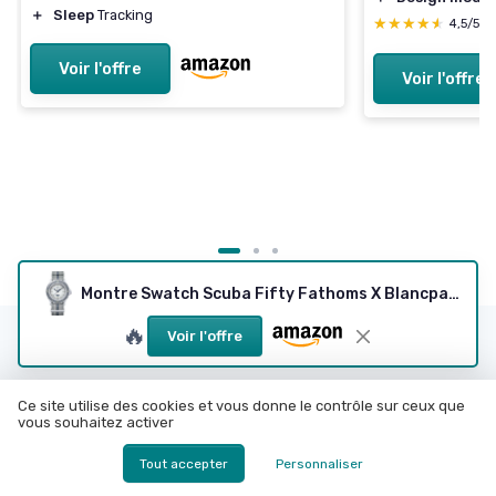
＋
Sleep
Tracking
★★★★★
★★★★★
4,5/5
Voir l'offre
Voir l'offre
Montre Swatch Scuba Fifty Fathoms X Blancpain
🔥
Voir l'offre
Les articles par date
December 2023
January 2024
Ce site utilise des cookies et vous donne le contrôle sur ceux que
February 2024
March 2024
vous souhaitez activer
September 2024
October 2024
Tout accepter
Personnaliser
December 2024
January 2025