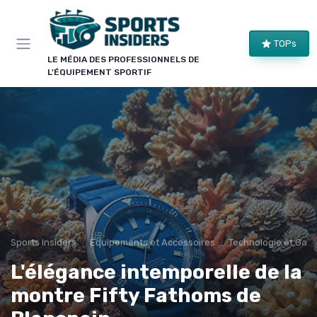
Panneau de gestion des cookies
×
TOPs
LE CLUB SPORTS INSIDERS
LE MÉDIA DES PROFESSIONNELS DE
L'ÉQUIPEMENT SPORTIF
Rejoignez le club !
Bons plans sur le matériel de structure, alertes
pièces et séries, et les enseignements de nos
comparatifs avant leur publication. Pour ceux qui
équipent un club, une salle ou une collectivité.
Bons plans matériel
Alertes pièces
Avant-premières
Normes & sécurité
Sports Insiders
Équipements et Accessoires
Technologie et Gadg
L'élégance intemporelle de la
montre Fifty Fathoms de