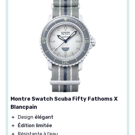
Montre Swatch Scuba Fifty Fathoms X
Blancpain
＋
Design
élégant
＋
Édition limitée
＋
Résistante à l'eau