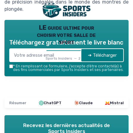
de précision inégalée dans le monde des montres de
plongée.
LE guide ultime pour
choisir votre salle de
sport
Téléchargez gratuitement le livre blanc
➔ Télécharger
Sports Insiders — 2026
*
En remplissant ce formulaire, j’accepte d’être contacté(e) à
des fins commerciales par Sports Insiders et ses partenaires.
Résumer
ChatGPT
Claude
Mistral
Recevez les dernières actualités de
Sports Insiders