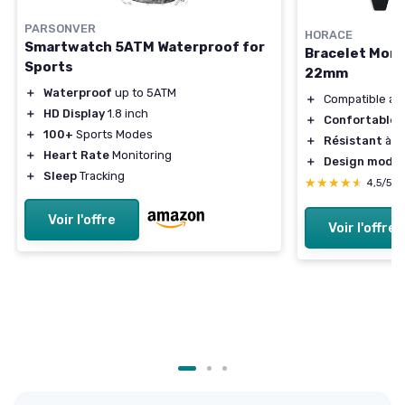
PARSONVER
HORACE
Smartwatch 5ATM Waterproof for
Bracelet Mon
Sports
22mm
＋
Waterproof
up to 5ATM
＋
Compatible a
＋
HD Display
1.8 inch
＋
Confortable
à
＋
100+
Sports Modes
＋
Résistant
à l'
＋
Heart Rate
Monitoring
＋
Design mode
＋
Sleep
Tracking
★★★★★
★★★★★
4,5/5
Voir l'offre
Voir l'offre