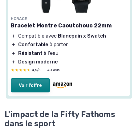
HORACE
Bracelet Montre Caoutchouc 22mm
＋
Compatible avec
Blancpain x Swatch
＋
Confortable
à porter
＋
Résistant
à l'eau
＋
Design moderne
★★★★★
★★★★★
4,5/5
—
40 avis
Voir l'offre
L'impact de la Fifty Fathoms
dans le sport