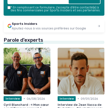
*
En remplissant ce formulaire, j’accepte d’être contacté(e) à
des fins commerciales par Sports Insiders et ses partenaires.
Sports Insiders
Ajoutez-nous à vos sources préférées sur Google
Parole d'experts
•
•
06/08/2026
09/01/2026
Interview
Interview
Cyril Blanchard : « Mon cœur
Interview de Jean Vacca de