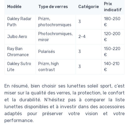
Prix
Modèle
Type de verres
Catégorie
indicatif
Oakley Radar
Prizm,
180-250
3
Path
photochromiques
€
Photochromiques,
120-200
Julbo Aero
2-4
miroir
€
Ray Ban
150-220
Polarisés
3
Chromance
€
Oakley Sutro
Prizm, high
140-210
3
Lite
contrast
€
En résumé, bien choisir ses lunettes soleil sport, c’est
miser sur la qualité des verres, la protection, le confort
et la durabilité. N’hésitez pas à comparer la liste
lunettes disponibles et à investir dans des accessoires
adaptés pour préserver votre vision et votre
performance.