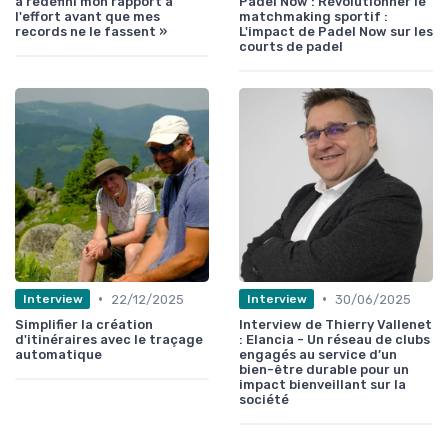
a redéfini mon rapport à
Padel Now : Révolutionner le
l'effort avant que mes
matchmaking sportif :
records ne le fassent »
L'impact de Padel Now sur les
courts de padel
•
•
22/12/2025
30/06/2025
Interview
Interview
Simplifier la création
Interview de Thierry Vallenet
d'itinéraires avec le traçage
: Elancia - Un réseau de clubs
automatique
engagés au service d’un
bien-être durable pour un
impact bienveillant sur la
société