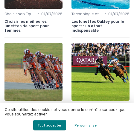
•
•
Choisir son Équipement Sportif
01/07/2025
Technologie et Gadgets de Sport
01/07/2025
Choisir les meilleures
Les lunettes Oakley pour le
lunettes de sport pour
sport : un atout
femmes
indispensable
•
•
Choisir son Équipement Sportif
31/12/2025
Choisir son Équipement Sportif
31/12/2025
Ce site utilise des cookies et vous donne le contrôle sur ceux que
Optimisez votre
Lunettes de soleil pour le
vous souhaitez activer
performance avec les
sport : un choix essentiel
lunettes de sport Demetz
Tout accepter
Personnaliser