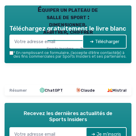
Équiper un plateau de
salle de sport :
dimensionner,
Téléchargez gratuitement le livre blanc
arbitrer, chiffrer
➔ Télécharger
Sports Insiders — 2026
*
En remplissant ce formulaire, j’accepte d’être contacté(e) à
des fins commerciales par Sports Insiders et ses partenaires.
Résumer
ChatGPT
Claude
Mistral
Recevez les dernières actualités de
Sports Insiders
➔ Je m'inscris