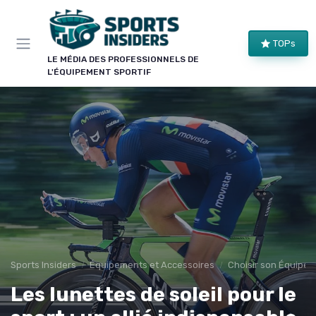
Panneau de gestion des cookies
×
TOPs
LE CLUB SPORTS INSIDERS
LE MÉDIA DES PROFESSIONNELS DE
L'ÉQUIPEMENT SPORTIF
Rejoignez le club !
Bons plans sur le matériel de structure, alertes
pièces et séries, et les enseignements de nos
comparatifs avant leur publication. Pour ceux qui
équipent un club, une salle ou une collectivité.
Bons plans matériel
Alertes pièces
Avant-premières
Normes & sécurité
Sports Insiders
Équipements et Accessoires
Choisir son Équipem
Les lunettes de soleil pour le