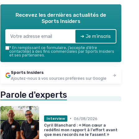
Recevez les dernières actualités de
Sports Insiders
➔ Je m'inscris
*
En remplissant ce formulaire, j’accepte d’être
contacté(e) à des fins commerciales par Sports Insiders
et ses partenaires.
Sports Insiders
Ajoutez-nous à vos sources préférées sur Google
Parole d'experts
•
06/08/2026
Interview
Cyril Blanchard : « Mon cœur a
redéfini mon rapport à l'effort avant
que mes records ne le fassent »