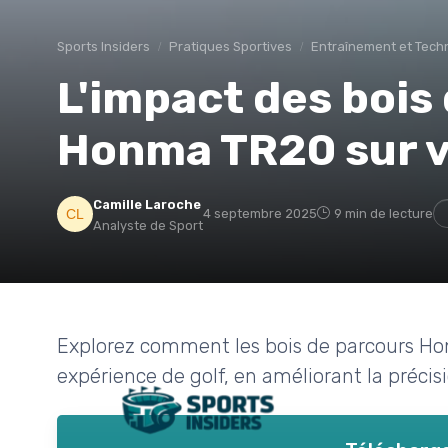
Sports Insiders
Pratiques Sportives
Entraînement et Tech
L'impact des bois
Honma TR20 sur vo
Camille Laroche
4 septembre 2025
9 min de lecture
Analyste de Sport
Explorez comment les bois de parcours H
expérience de golf, en améliorant la précis