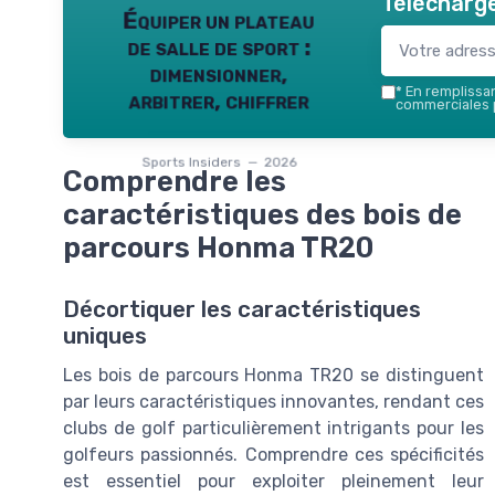
Télécharge
Équiper un plateau
de salle de sport :
dimensionner,
*
En remplissant
arbitrer, chiffrer
commerciales p
Sports Insiders — 2026
Comprendre les
caractéristiques des bois de
parcours Honma TR20
Décortiquer les caractéristiques
uniques
Les bois de parcours Honma TR20 se distinguent
par leurs caractéristiques innovantes, rendant ces
clubs de golf particulièrement intrigants pour les
golfeurs passionnés. Comprendre ces spécificités
est essentiel pour exploiter pleinement leur