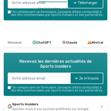
➔ Télécharger
Sports Insiders — 2026
*
En remplissant ce formulaire, j’accepte d’être contacté(e) à
des fins commerciales par Sports Insiders et ses partenaires.
Résumer
ChatGPT
Claude
Mistral
Recevez les dernières actualités de
Sports Insiders
➔ Je m'inscris
*
En remplissant ce formulaire, j’accepte d’être contacté(e) à
des fins commerciales par Sports Insiders et ses partenaires.
Sports Insiders
Ajoutez-nous à vos sources préférées sur Google