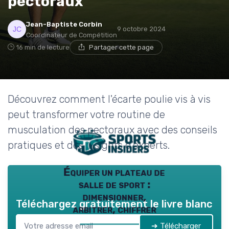
pectoraux
→ Je rejoins le club
Jean-Baptiste Corbin
9 octobre 2024
Coordinateur de Compétition
* En rejoignant le club, j'accepte de recevoir les emails
de Sports Insiders et les offres de ses partenaires.
16 min de lecture
Partager cette page
Découvrez comment l'écarte poulie vis à vis
peut transformer votre routine de
musculation des pectoraux avec des conseils
pratiques et des insights d'experts.
Équiper un plateau de
salle de sport :
dimensionner,
Téléchargez gratuitement le livre blanc
arbitrer, chiffrer
➔ Télécharger