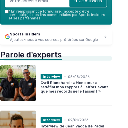
➔ Je m'inscris
*
En remplissant ce formulaire, j’accepte d’être
contacté(e) à des fins commerciales par Sports Insiders
et ses partenaires.
Sports Insiders
Ajoutez-nous à vos sources préférées sur Google
Parole d'experts
•
06/08/2026
Interview
Cyril Blanchard : « Mon cœur a
redéfini mon rapport à l'effort avant
que mes records ne le fassent »
•
09/01/2026
Interview
Interview de Jean Vacca de Padel