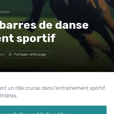
niques
 barres de danse
nt sportif
ure
Partager cette page
t un rôle crucial dans l'entraînement sportif,
athlètes.