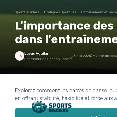
Sports Insiders
Pratiques Sportives
Entraînement et Tech
L'importance des
dans l'entraîneme
Lucas Aguilar
23 mai 2025
9 min de lect
Contrôleur de Gestion Sportif
Explorez comment les barres de danse jouen
en offrant stabilité, flexibilité et force aux 