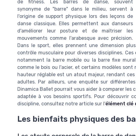
de fitness. Les barres de danse, souvent
synonyme de "barre" dans le milieu, servent à
l'origine de support physique lors des leçons de
danse classique. Elles permettent aux danseurs
d'améliorer leur posture et de maîtriser les
mouvements comme l'arabesque avec précision.
Dans le sport, elles prennent une dimension plus 
contrôle musculaire pour diverses disciplines. Ces
notamment la barre mobile ou la barre fixe mura
comme le bois ou l'acier, et certains modèles sont 
hauteur réglable est un atout majeur, rendant ces b
adultes. Par ailleurs, une enquête sur différente
Dinamica Ballet pourrait vous aider à comparer les ca
adaptée à vos besoins sportifs. Pour découvrir 
discipline, consultez notre article sur l'
élément clé 
Les bienfaits physiques des b
Les atouts corporels de la barre de da