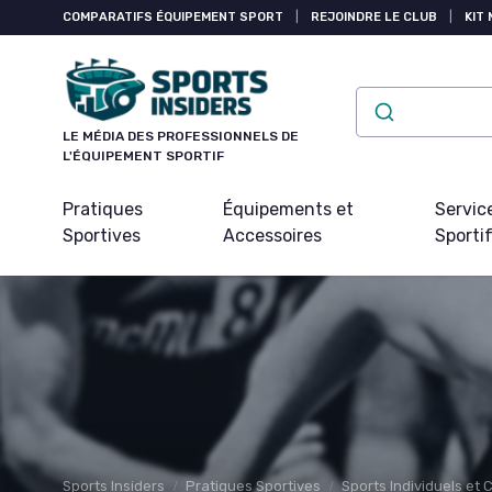
Panneau de gestion des cookies
COMPARATIFS ÉQUIPEMENT SPORT
|
REJOINDRE LE CLUB
|
KIT 
LE MÉDIA DES PROFESSIONNELS DE
L'ÉQUIPEMENT SPORTIF
Pratiques
Équipements et
Servic
Sportives
Accessoires
Sporti
Sports Insiders
Pratiques Sportives
Sports Individuels et C