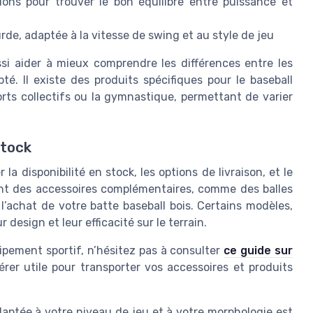
ions pour trouver le bon équilibre entre puissance et
rde, adaptée à la vitesse de swing et au style de jeu
si aider à mieux comprendre les différences entre les
pté. Il existe des produits spécifiques pour le baseball
orts collectifs ou la gymnastique, permettant de varier
stock
la disponibilité en stock, les options de livraison, et le
vent des accessoires complémentaires, comme des balles
’achat de votre batte baseball bois. Certains modèles,
design et leur efficacité sur le terrain.
uipement sportif, n’hésitez pas à consulter
ce guide sur
vérer utile pour transporter vos accessoires et produits
adaptée à votre niveau de jeu et à votre morphologie est