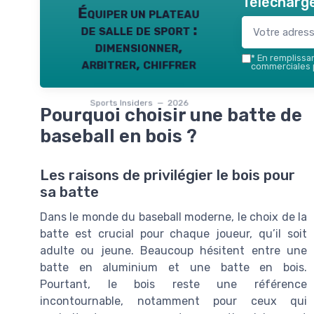
Télécharge
Équiper un plateau
de salle de sport :
dimensionner,
*
En remplissant
arbitrer, chiffrer
commerciales p
Sports Insiders — 2026
Pourquoi choisir une batte de
baseball en bois ?
Les raisons de privilégier le bois pour
sa batte
Dans le monde du baseball moderne, le choix de la
batte est crucial pour chaque joueur, qu’il soit
adulte ou jeune. Beaucoup hésitent entre une
batte en aluminium et une batte en bois.
Pourtant, le bois reste une référence
incontournable, notamment pour ceux qui