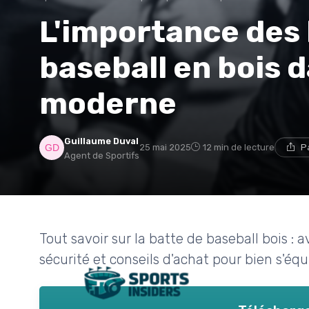
L'importance des 
baseball en bois d
moderne
Guillaume Duval
25 mai 2025
12 min de lecture
P
Agent de Sportifs
Tout savoir sur la batte de baseball bois : 
sécurité et conseils d'achat pour bien s'équ