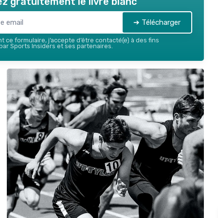
z gratuitement le livre blanc
➔ Télécharger
 ce formulaire, j’accepte d’être contacté(e) à des fins
ar Sports Insiders et ses partenaires.