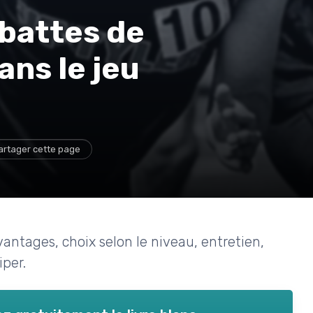
battes de
ans le jeu
artager cette page
avantages, choix selon le niveau, entretien,
iper.