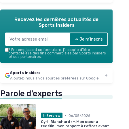
Recevez les dernières actualités de
Sports Insiders
➔ Je m'inscris
*
En remplissant ce formulaire, j’accepte d’être
contacté(e) à des fins commerciales par Sports Insiders
et ses partenaires.
Sports Insiders
Ajoutez-nous à vos sources préférées sur Google
Parole d'experts
•
06/08/2026
Interview
Cyril Blanchard : « Mon cœur a
redéfini mon rapport à l'effort avant