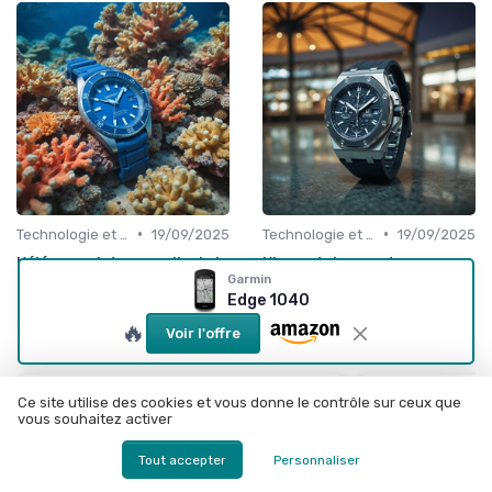
•
•
Technologie et Gadgets de Sport
19/09/2025
Technologie et Gadgets de Sport
19/09/2025
L'élégance intemporelle de la
L'impact des montres
montre Fifty Fathoms de
Audemars Piguet Royal Oak
Garmin
Blancpain
Offshore dans le monde du
Edge 1040
sport
🔥
Voir l'offre
Ce site utilise des cookies et vous donne le contrôle sur ceux que
vous souhaitez activer
Tout accepter
Personnaliser