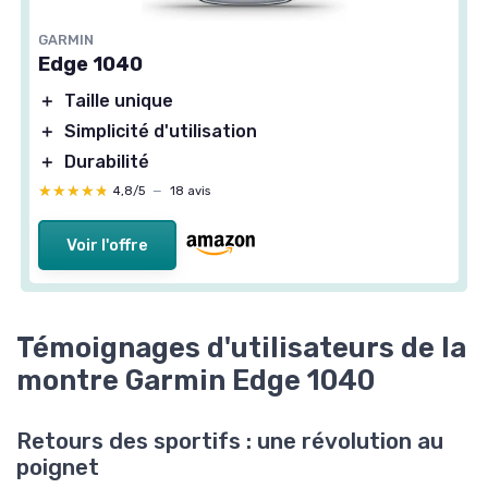
GARMIN
GARMIN
Edge 1040
Edge 1040
＋
Taille unique
＋
Taille unique
＋
Simplicité d'utilisation
＋
Simplicité d'utilisation
＋
Durabilité
＋
Durabilité
★★★★★
★★★★★
4,8/5
—
18 avis
★★★★★
★★★★★
4,8/5
—
18 avis
Voir l'offre
Voir l'offre
Témoignages d'utilisateurs de la
montre Garmin Edge 1040
Retours des sportifs : une révolution au
poignet