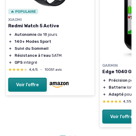
🔥 POPULAIRE
XIAOMI
Redmi Watch 5 Active
＋
Autonomie
de 18 jours
＋
140+ Modes Sport
＋
Suivi du Sommeil
＋
Résistance à l'eau
5ATM
＋
GPS
intégré
GARMIN
★★★★★
★★★★★
4,4/5
—
10051 avis
Edge 1040 GPS
＋
Précision
ponc
Voir l'offre
＋
Batterie
long
＋
Adapté
pour r
★★★★★
★★★★★
4,7/5
—
Voir l'offre