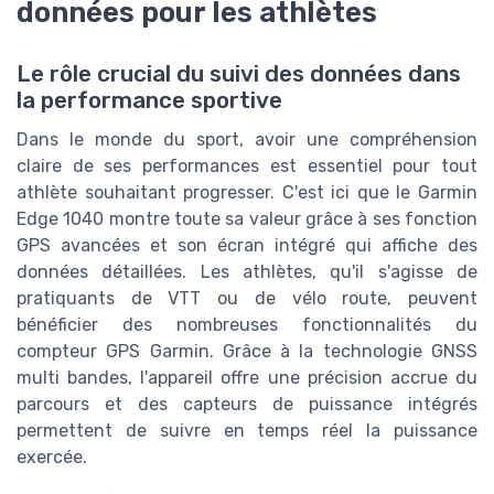
données pour les athlètes
Le rôle crucial du suivi des données dans
la performance sportive
Dans le monde du sport, avoir une compréhension
claire de ses performances est essentiel pour tout
athlète souhaitant progresser. C'est ici que le Garmin
Edge 1040 montre toute sa valeur grâce à ses fonction
GPS avancées et son écran intégré qui affiche des
données détaillées. Les athlètes, qu'il s'agisse de
pratiquants de VTT ou de vélo route, peuvent
bénéficier des nombreuses fonctionnalités du
compteur GPS Garmin. Grâce à la technologie GNSS
GARMIN
multi bandes, l'appareil offre une précision accrue du
Edge 1040 GPS pour vélo
parcours et des capteurs de puissance intégrés
＋
Précision
ponctuelle
permettent de suivre en temps réel la puissance
＋
Batterie
longue durée
exercée.
＋
Adapté
pour route et hors route