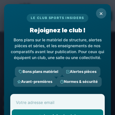
Panneau de gestion des cookies
×
TOPs
LE CLUB SPORTS INSIDERS
LE MÉDIA DES PROFESSIONNELS DE
L'ÉQUIPEMENT SPORTIF
Rejoignez le club !
Bons plans sur le matériel de structure, alertes
pièces et séries, et les enseignements de nos
comparatifs avant leur publication. Pour ceux qui
équipent un club, une salle ou une collectivité.
Bons plans matériel
Alertes pièces
Avant-premières
Normes & sécurité
Sports Insiders
Équipements et Accessoires
Technologie et Gadg
L'innovation technologique
de la montre Garmin Edge