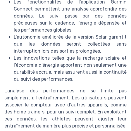
Les fonctionnalités de l'application Garmin
★★★★★
★★★★★
4,7/5
—
449 avis
Connect permettent une analyse approfondie des
données. Le suivi passe par des données
Voir l'offre
précieuses sur la cadence, l'énergie dépensée et
les performances globales.
L'autonomie améliorée de la version Solar garantit
que les données seront collectées sans
interruption lors des sorties prolongées.
Les innovations telles que la recharge solaire et
l'économie d'énergie apportent non seulement une
durabilité accrue, mais assurent aussi la continuité
du suivi des performances.
L'analyse des performances ne se limite pas
simplement à l'entraînement. Les utilisateurs peuvent
associer le compteur avec d'autres appareils, comme
HUAWEI
des home trainers, pour un suivi complet. En exploitant
Montre Connectée GT 6 avec Freebuds
ces données, les athlètes peuvent ajuster leur
6i
entraînement de manière plus précise et personnalisée,