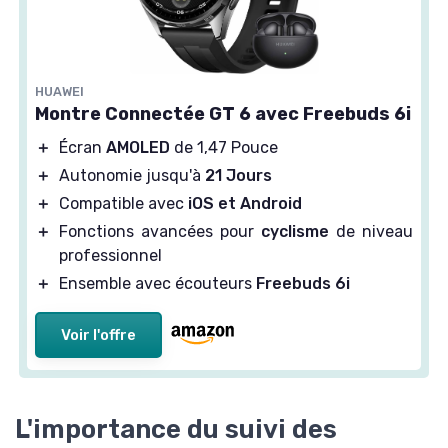
XIAOMI
Redmi Watch 5 Active
＋
Autonomie
de 18 jours
HUAWEI
＋
140+ Modes Sport
Montre Connectée GT 6 avec Freebuds 6i
＋
Suivi du Sommeil
＋
Écran
AMOLED
de 1,47 Pouce
＋
Résistance à l'eau
5ATM
＋
Autonomie jusqu'à
21 Jours
＋
GPS
intégré
＋
Compatible avec
iOS et Android
★★★★★
★★★★★
4,4/5
—
10051 avis
＋
Fonctions avancées pour
cyclisme
de niveau
professionnel
Voir l'offre
＋
Ensemble avec écouteurs
Freebuds 6i
Voir l'offre
L'importance du suivi des