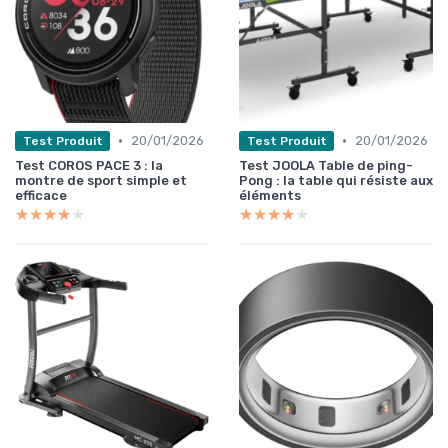
•
•
20/01/2026
20/01/2026
Test Produit
Test Produit
Test COROS PACE 3 : la
Test JOOLA Table de ping-
montre de sport simple et
Pong : la table qui résiste aux
efficace
éléments
★★★★★
★★★★★
★★★★★
★★★★★