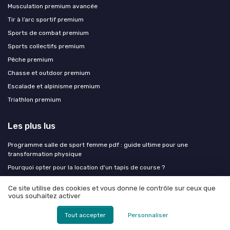
Musculation premium avancée
Tir à l’arc sportif premium
Sports de combat premium
Sports collectifs premium
Pêche premium
Chasse et outdoor premium
Escalade et alpinisme premium
Triathlon premium
Les plus lus
Programme salle de sport femme pdf : guide ultime pour une
transformation physique
Pourquoi opter pour la location d'un tapis de course ?
Comprendre la liquidation judiciaire chez destock golf
Ce site utilise des cookies et vous donne le contrôle sur ceux que
Téléchargez votre plan d’entraînement hyrox en PDF pour progresser
vous souhaitez activer
efficacement
Tout accepter
Personnaliser
Bordeaux patinoire meriadeck : tout ce que vous devez savoir