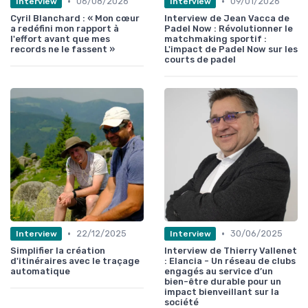
•
•
06/08/2026
09/01/2026
Interview
Interview
Cyril Blanchard : « Mon cœur
Interview de Jean Vacca de
a redéfini mon rapport à
Padel Now : Révolutionner le
l'effort avant que mes
matchmaking sportif :
records ne le fassent »
L'impact de Padel Now sur les
courts de padel
•
•
22/12/2025
30/06/2025
Interview
Interview
Simplifier la création
Interview de Thierry Vallenet
d'itinéraires avec le traçage
: Elancia - Un réseau de clubs
automatique
engagés au service d’un
bien-être durable pour un
impact bienveillant sur la
société