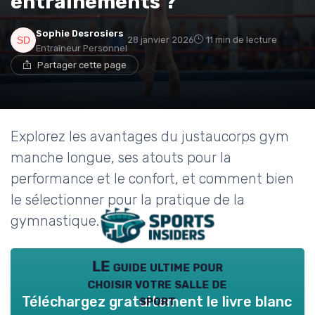
entraînements ?
Sophie Desrosiers
28 janvier 2026
11 min de lecture
Entraîneur Personnel
Partager cette page
Explorez les avantages du justaucorps gym
manche longue, ses atouts pour la
performance et le confort, et comment bien
le sélectionner pour la pratique de la
gymnastique.
LE guide ultime pour
choisir votre salle de
sport
Téléchargez gratuitement le livre blanc