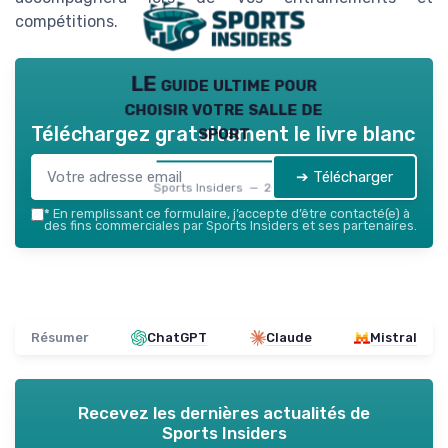
compétitions.
LE guide ultime pour
choisir votre salle de
sport
Téléchargez gratuitement le livre blanc
➔ Télécharger
Sports Insiders — 2026
*
En remplissant ce formulaire, j’accepte d’être contacté(e) à
des fins commerciales par Sports Insiders et ses partenaires.
Résumer
ChatGPT
Claude
Mistral
Recevez les dernières actualités de
Sports Insiders