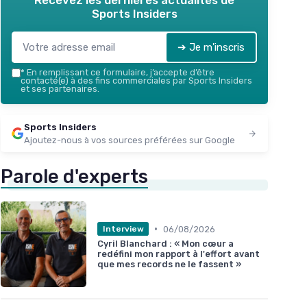
Recevez les dernières actualités de
Sports Insiders
➔ Je m'inscris
*
En remplissant ce formulaire, j’accepte d’être
contacté(e) à des fins commerciales par Sports Insiders
et ses partenaires.
Sports Insiders
Ajoutez-nous à vos sources préférées sur Google
Parole d'experts
•
06/08/2026
Interview
Cyril Blanchard : « Mon cœur a
redéfini mon rapport à l'effort avant
que mes records ne le fassent »