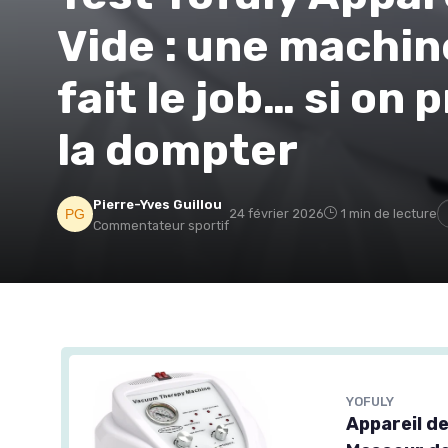
Vide : une machin
fait le job… si on
la dompter
Pierre-Yves Guillou
24 février 2026
1 min de lecture
Commentateur sportif
YOFULY
Appareil d