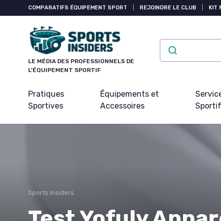
Panneau de gestion des cookies
COMPARATIFS ÉQUIPEMENT SPORT
|
REJOINDRE LE CLUB
|
KIT 
LE MÉDIA DES PROFESSIONNELS DE
L'ÉQUIPEMENT SPORTIF
Pratiques
Équipements et
Servic
Sportives
Accessoires
Sporti
Sports Insiders
Test Yofuly Appar