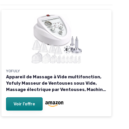
YOFULY
Appareil de Massage à Vide multifonction,
Yofuly Masseur de Ventouses sous Vide,
Massage électrique par Ventouses, Machine
de Massage de Mise avec Aspiration, 30
Tasses Et 3 Pompes
Voir l'offre