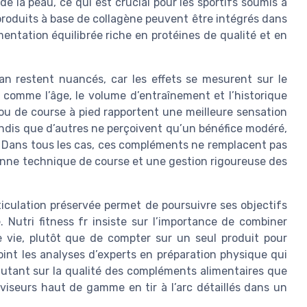
de la peau, ce qui est crucial pour les sportifs soumis à
produits à base de collagène peuvent être intégrés dans
ntation équilibrée riche en protéines de qualité et en
tan restent nuancés, car les effets se mesurent sur le
omme l’âge, le volume d’entraînement et l’historique
s ou de course à pied rapportent une meilleure sensation
tandis que d’autres ne perçoivent qu’un bénéfice modéré,
sé. Dans tous les cas, ces compléments ne remplacent pas
onne technique de course et une gestion rigoureuse des
rticulation préservée permet de poursuivre ses objectifs
. Nutri fitness fr insiste sur l’importance de combiner
e vie, plutôt que de compter sur un seul produit pour
oint les analyses d’experts en préparation physique qui
autant sur la qualité des compléments alimentaires que
viseurs haut de gamme en tir à l’arc détaillés dans un