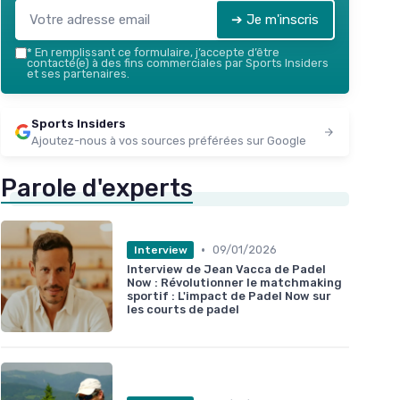
➔ Je m'inscris
*
En remplissant ce formulaire, j’accepte d’être
contacté(e) à des fins commerciales par Sports Insiders
et ses partenaires.
Sports Insiders
Ajoutez-nous à vos sources préférées sur Google
Parole d'experts
•
09/01/2026
Interview
Interview de Jean Vacca de Padel
Now : Révolutionner le matchmaking
sportif : L'impact de Padel Now sur
les courts de padel