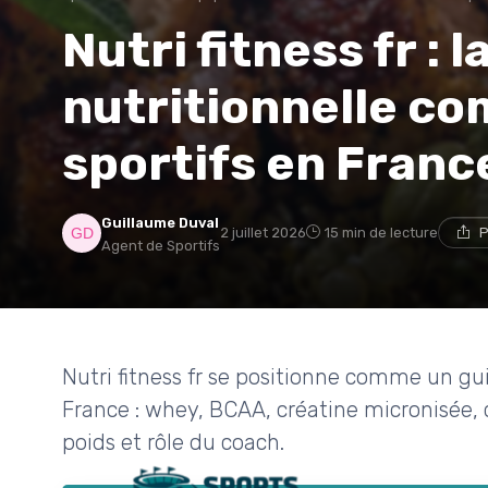
Nutri fitness fr : 
nutritionnelle co
sportifs en Franc
Guillaume Duval
2 juillet 2026
15 min de lecture
P
Agent de Sportifs
Nutri fitness fr se positionne comme un gui
France : whey, BCAA, créatine micronisée, 
poids et rôle du coach.