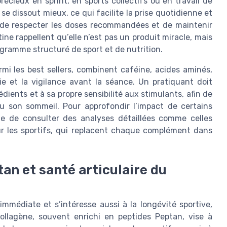
récieux en sprint, en sports collectifs ou en travail de
e dissout mieux, ce qui facilite la prise quotidienne et
on de respecter les doses recommandées et de maintenir
ine rappellent qu’elle n’est pas un produit miracle, mais
rogramme structuré de sport et de nutrition.
mi les best sellers, combinent caféine, acides aminés,
ie et la vigilance avant la séance. Un pratiquant doit
édients et à sa propre sensibilité aux stimulants, afin de
u son sommeil. Pour approfondir l’impact de certains
tile de consulter des analyses détaillées comme celles
ur les sportifs, qui replacent chaque complément dans
an et santé articulaire du
immédiate et s’intéresse aussi à la longévité sportive,
llagène, souvent enrichi en peptides Peptan, vise à