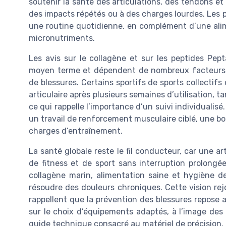
soutenir la santé des articulations, des tendons et 
des impacts répétés ou à des charges lourdes. Les 
une routine quotidienne, en complément d’une alime
micronutriments.
Les avis sur le collagène et sur les peptides Pep
moyen terme et dépendent de nombreux facteurs c
de blessures. Certains sportifs de sports collectif
articulaire après plusieurs semaines d’utilisation, 
ce qui rappelle l’importance d’un suivi individuali
un travail de renforcement musculaire ciblé, une b
charges d’entraînement.
La santé globale reste le fil conducteur, car une a
de fitness et de sport sans interruption prolongée
collagène marin, alimentation saine et hygiène d
résoudre des douleurs chroniques. Cette vision rej
rappellent que la prévention des blessures repose 
sur le choix d’équipements adaptés, à l’image des 
guide technique consacré au matériel de précision.