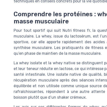
techniques en conseils concrets pour la vie quotidi
Comprendre les protéines : whey
masse musculaire
Pour tout sportif qui suit Nutri fitness fr, la que
musculaire. La whey, issue du lactosérum, est l’un
sportive, car elle apporte rapidement des acides 
synthèse musculaire. Les pratiquants de fitness e
qu’en phase de maintien de la masse musculaire.
La whey isolate et la whey native se distinguent pa
et leur teneur réduite en lactose, ce qui intéresse 
santé intestinale. Une isolate native de qualité, 
récupération musculaire après des séances intens
équilibrée et non utilisée comme unique source de 
rafraîchissantes, répondent à une autre attente
boisson plutôt que d’un shaker crémeux.
Les avis sur ces différentes formes de whey, qu’i