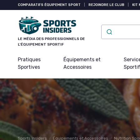
Panneau de gestion des cookies
COMPARATIFS ÉQUIPEMENT SPORT
|
REJOINDRE LE CLUB
|
KIT 
LE MÉDIA DES PROFESSIONNELS DE
L'ÉQUIPEMENT SPORTIF
Pratiques
Équipements et
Servic
Sportives
Accessoires
Sporti
Sports Insiders
Équipements et Accessoires
Nutrition Spo