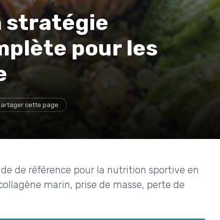
la stratégie
mplète pour les
e
artager cette page
de de référence pour la nutrition sportive en
collagène marin, prise de masse, perte de