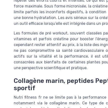
répéter des efforts courts et intenses, ce qui est p
force maximale. Sous forme micronisée, la créatine s
limite parfois les inconforts digestifs, à conditi
une bonne hydratation. Les avis sérieux sur la créat
un outil efficace lorsqu’elle est intégrée dans un p
Les formules de pré workout, souvent classées par
vitamines et parfois créatine pour booster l’énerg
cependant rester attentif au prix, à la liste des ingr
ne pas compromettre sa santé cardiovasculaire o
actifs sur la vitalité et la performance, il est u
consacrées aux bienfaits de certaines plantes po
une perspective scientifique et pratique.
Collagène marin, peptides Pept
sportif
Nutri fitness fr ne se limite pas à la performance 
notamment via le collagène marin. Ce type de co