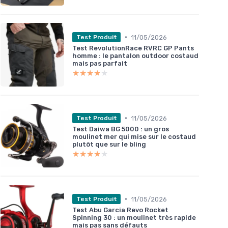
•
11/05/2026
Test Produit
Test RevolutionRace RVRC GP Pants
homme : le pantalon outdoor costaud
mais pas parfait
★★★★★
★★★★★
•
11/05/2026
Test Produit
Test Daiwa BG 5000 : un gros
moulinet mer qui mise sur le costaud
plutôt que sur le bling
★★★★★
★★★★★
•
11/05/2026
Test Produit
Test Abu Garcia Revo Rocket
Spinning 30 : un moulinet très rapide
mais pas sans défauts