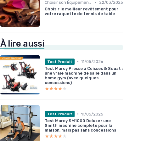
•
Choisir son Équipement Sportif
22/03/2025
Choisir le meilleur revêtement pour
votre raquette de tennis de table
À lire aussi
•
11/05/2026
Test Produit
Test Marcy Presse à Cuisses & Squat :
une vraie machine de salle dans un
home gym (avec quelques
concessions)
★★★★★
★★★★★
•
11/05/2026
Test Produit
Test Marcy SM1000 Deluxe : une
Smith machine complète pour la
maison, mais pas sans concessions
★★★★★
★★★★★