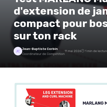
d'extension de ja
compact pour bos
sur ton rack
Jean-Baptiste Corbin
11 mai 2026
1 min de lectur
Coordinateur de Compétition
MARLANG Ma