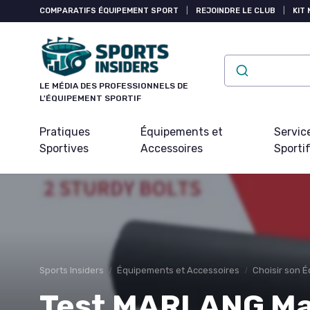
Panneau de gestion des cookies
COMPARATIFS ÉQUIPEMENT SPORT
|
REJOINDRE LE CLUB
|
KIT 
LE MÉDIA DES PROFESSIONNELS DE
L'ÉQUIPEMENT SPORTIF
Pratiques
Équipements et
Servic
Sportives
Accessoires
Sporti
Sports Insiders
Équipements et Accessoires
Choisir son 
Test MARLANG Ma