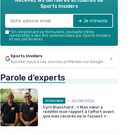
Recevez les dernières actualités de
Sports Insiders
➔ Je m'inscris
*
En remplissant ce formulaire, j’accepte d’être
contacté(e) à des fins commerciales par Sports Insiders
et ses partenaires.
Sports Insiders
Ajoutez-nous à vos sources préférées sur Google
Parole d'experts
•
06/08/2026
Interview
Cyril Blanchard : « Mon cœur a
redéfini mon rapport à l'effort avant
que mes records ne le fassent »