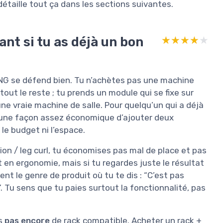
détaille tout ça dans les sections suivantes.
ant si tu as déjà un bon
★★★★★
★★★★★
LANG se défend bien. Tu n’achètes pas une machine
ut le reste ; tu prends un module qui se fixe sur
une vraie machine de salle. Pour quelqu’un qui a déjà
t une façon assez économique d’ajouter deux
 le budget ni l’espace.
 / leg curl, tu économises pas mal de place et pas
 en ergonomie, mais si tu regardes juste le résultat
ent le genre de produit où tu te dis : “C’est pas
b”. Tu sens que tu paies surtout la fonctionnalité, pas
as
pas encore
de rack compatible. Acheter un rack +