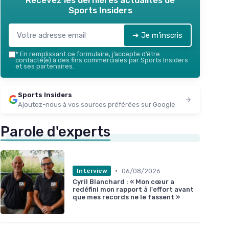
Recevez les dernières actualités de
Sports Insiders
➔ Je m'inscris
*
En remplissant ce formulaire, j’accepte d’être
contacté(e) à des fins commerciales par Sports Insiders
et ses partenaires.
Sports Insiders
Ajoutez-nous à vos sources préférées sur Google
Parole d'experts
•
06/08/2026
Interview
Cyril Blanchard : « Mon cœur a
redéfini mon rapport à l'effort avant
que mes records ne le fassent »