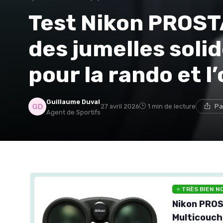
Test Nikon PROST
des jumelles solid
pour la rando et l
Guillaume Duval
27 avril 2026
1 min de lecture
Pa
Agent de Sportifs
⭐ TRÈS BIEN N
Nikon PROS
Multicouch