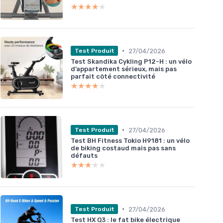
★★★★★
★★★★★
•
27/04/2026
Test Produit
Test Skandika Cykling P12-H : un vélo
d’appartement sérieux, mais pas
parfait côté connectivité
★★★★★
★★★★★
•
27/04/2026
Test Produit
Test BH Fitness Tokio H9181 : un vélo
de biking costaud mais pas sans
défauts
★★★★★
★★★★★
•
27/04/2026
Test Produit
Test HX Q3 : le fat bike électrique