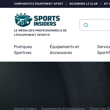
Panneau de gestion des cookies
COMPARATIFS ÉQUIPEMENT SPORT
|
REJOINDRE LE CLUB
|
KIT 
LE MÉDIA DES PROFESSIONNELS DE
L'ÉQUIPEMENT SPORTIF
Pratiques
Équipements et
Servic
Sportives
Accessoires
Sporti
Sports Insiders
Équipements et Accessoires
Choisir son 