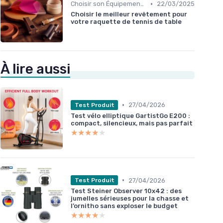
•
Choisir son Équipement Sportif
22/03/2025
Choisir le meilleur revêtement pour
votre raquette de tennis de table
À lire aussi
•
27/04/2026
Test Produit
Test vélo elliptique GartistGo E200 :
compact, silencieux, mais pas parfait
★★★★★
★★★★★
•
27/04/2026
Test Produit
Test Steiner Observer 10x42 : des
jumelles sérieuses pour la chasse et
l’ornitho sans exploser le budget
★★★★★
★★★★★