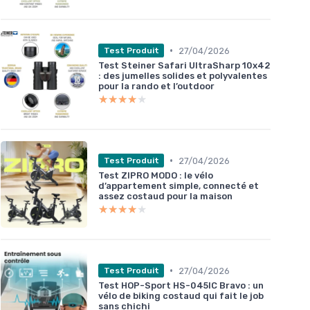
•
27/04/2026
Test Produit
Test Steiner Safari UltraSharp 10x42
: des jumelles solides et polyvalentes
pour la rando et l’outdoor
★★★★★
★★★★★
•
27/04/2026
Test Produit
Test ZIPRO MODO : le vélo
d’appartement simple, connecté et
assez costaud pour la maison
★★★★★
★★★★★
•
27/04/2026
Test Produit
Test HOP-Sport HS-045IC Bravo : un
vélo de biking costaud qui fait le job
sans chichi