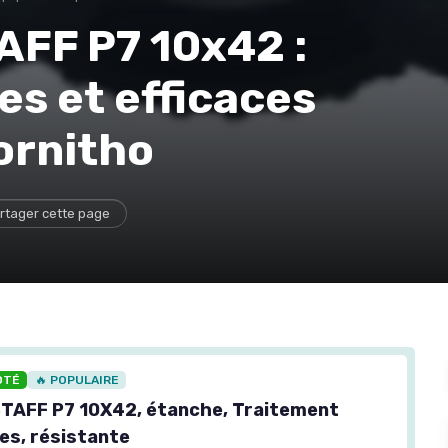
AFF P7 10x42 :
es et efficaces
’ornitho
rtager cette page
OTÉ
🔥 POPULAIRE
TAFF P7 10X42, étanche, Traitement
es, résistante