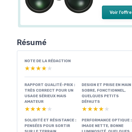
Voir l'offre
Résumé
NOTE DE LA RÉDACTION
★★★★★
★★★★★
RAPPORT QUALITÉ-PRIX :
DESIGN ET PRISE EN MAIN 
TRÈS CORRECT POUR UN
SOBRE, FONCTIONNEL,
USAGE SÉRIEUX MAIS
QUELQUES PETITS
AMATEUR
DÉFAUTS
★★★★★
★★★★★
★★★★★
★★★★★
SOLIDITÉ ET RÉSISTANCE :
PERFORMANCE OPTIQUE :
PENSÉES POUR SORTIR
IMAGE NETTE, BONNE
SUR LE TERRAIN
LUMINOSITÉ, QUELQUES