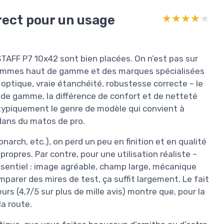
rrect pour un usage
★★★★★
★★★★★
STAFF P7 10x42 sont bien placées. On n’est pas sur
s gammes haut de gamme et des marques spécialisées
 optique, vraie étanchéité, robustesse correcte – le
s de gamme, la différence de confort et de netteté
t typiquement le genre de modèle qui convient à
dans du matos de pro.
arch, etc.), on perd un peu en finition et en qualité
propres. Par contre, pour une utilisation réaliste –
essentiel : image agréable, champ large, mécanique
parer des mires de test, ça suffit largement. Le fait
urs (4,7/5 sur plus de mille avis) montre que, pour la
la route.