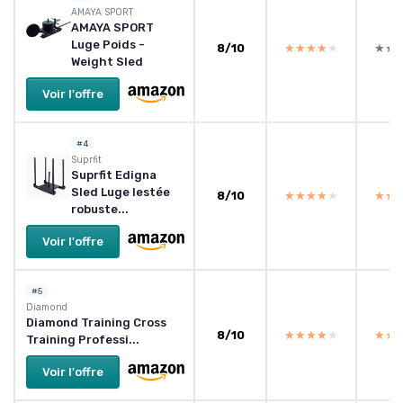
‎AMAYA SPORT
AMAYA SPORT
Luge Poids -
8/10
★★★★★
★★★★★
★★
★★
Weight Sled
Voir l'offre
#4
Suprfit
Suprfit Edigna
Sled Luge lestée
8/10
★★★★★
★★★★★
★★
★★
robuste...
Voir l'offre
#5
‎Diamond
Diamond Training Cross
8/10
★★★★★
★★★★★
★★
★★
Training Professi...
Voir l'offre