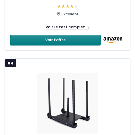
★★★★★
★★★★★
🌟 Excellent
Voir le test complet →
Voir l'offre
#4