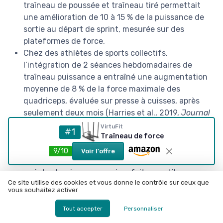
traîneau de poussée et traîneau tiré permettait
une amélioration de 10 à 15 % de la puissance de
sortie au départ de sprint, mesurée sur des
plateformes de force.
Chez des athlètes de sports collectifs,
l’intégration de 2 séances hebdomadaires de
traîneau puissance a entraîné une augmentation
moyenne de 8 % de la force maximale des
quadriceps, évaluée sur presse à cuisses, après
seulement deux mois (Harries et al., 2019,
Journal
of Strength and Conditioning Research
).
VirtuFit
#1
Traîneau de force
Des analyses biomécaniques ont montré que le
travail au sled traîneau peut réduire de 10 à 20 %
9/10
Voir l'offre
les contraintes d’impact au sol par rapport à des
sprints classiques, ce qui en fait un outil
Ce site utilise des cookies et vous donne le contrôle sur ceux que
intéressant pour les phases de retour de blessure
vous souhaitez activer
(Monte et al., 2017,
Sports Biomechanics
).
Dans les formats de compétition de type Hyrox, les
Tout accepter
Personnaliser
segments de sled push et de sled pull peuvent