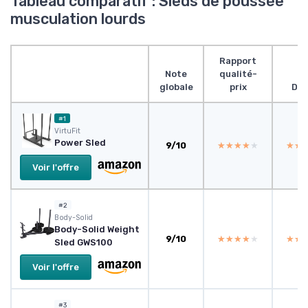
Tableau comparatif : Sleds de poussée
musculation lourds
Rapport
Note
qualité-
globale
prix
Des
#1
‎VirtuFit
Power Sled
9/10
★★★★★
★★★★★
★★
★★
Voir l'offre
#2
Body-Solid
Body-Solid Weight
9/10
★★★★★
★★★★★
★★
★★
Sled GWS100
Voir l'offre
#3