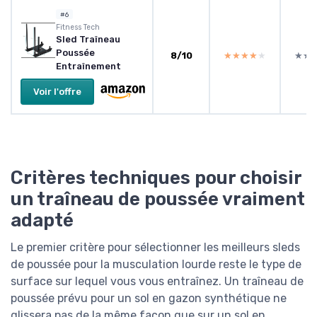
#6
‎Fitness Tech
Sled Traîneau
Poussée
8/10
★★★★★
★★★★★
★★
★★
Entraînement
Voir l'offre
Critères techniques pour choisir
un traîneau de poussée vraiment
adapté
Le premier critère pour sélectionner les meilleurs sleds
de poussée pour la musculation lourde reste le type de
surface sur lequel vous vous entraînez. Un traîneau de
poussée prévu pour un sol en gazon synthétique ne
glissera pas de la même façon que sur un sol en