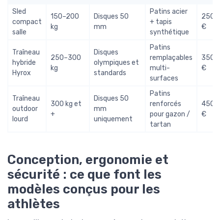
Sled
Patins acier
150–200
Disques 50
250–
compact
+ tapis
kg
mm
€
salle
synthétique
Patins
Traîneau
Disques
250–300
remplaçables
350–
hybride
olympiques et
kg
multi-
€
Hyrox
standards
surfaces
Patins
Traîneau
Disques 50
300 kg et
renforcés
450–
outdoor
mm
+
pour gazon /
€
lourd
uniquement
tartan
Conception, ergonomie et
sécurité : ce que font les
modèles conçus pour les
athlètes