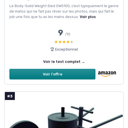
Le Body-Solid Weight Sled GWS100, c’est typiquement le genre
de matos qui ne fait pas rêver sur les photos, mais qui fait le
job une fois que tu as les mains dessus.
Voir plus
9
/10
★★★★★
★★★★★
🏆 Exceptionnel
Voir le test complet →
Voir l'offre
#3