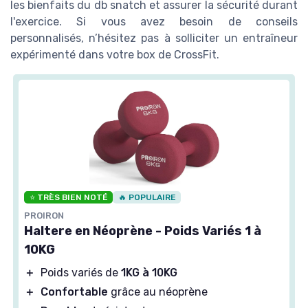
expérimenté dans votre box de CrossFit.
⭐ TRÈS BIEN NOTÉ
🔥 POPULAIRE
PROIRON
Haltere en Néoprène - Poids Variés 1 à
10KG
＋
Poids variés de
1KG à 10KG
＋
Confortable
grâce au néoprène
＋
Durable
et résistant
＋
Idéal pour le
fitness
et le
muscle