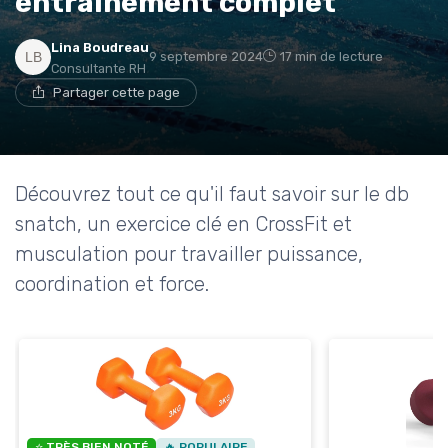
entraînement complet
Lina Boudreau
9 septembre 2024
17 min de lecture
Consultante RH
Partager cette page
Découvrez tout ce qu'il faut savoir sur le db
snatch, un exercice clé en CrossFit et
musculation pour travailler puissance,
coordination et force.
⭐ TRÈS BIEN NOTÉ
🔥 POPULAIRE