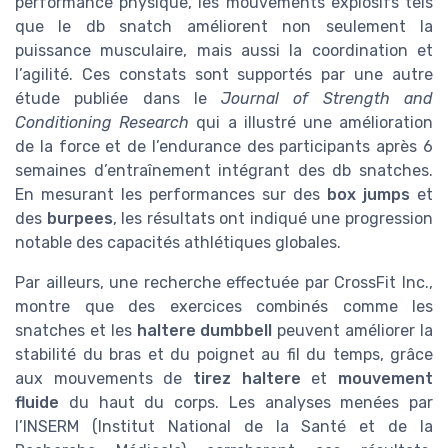
l’agilité. Ces constats sont supportés par une autre
étude publiée dans le
Journal of Strength and
Conditioning Research
qui a illustré une amélioration
de la force et de l’endurance des participants après 6
semaines d’entraînement intégrant des db snatches.
En mesurant les performances sur des
box jumps
et
des
burpees
, les résultats ont indiqué une progression
notable des capacités athlétiques globales.
Par ailleurs, une recherche effectuée par CrossFit Inc.,
montre que des exercices combinés comme les
snatches et les
haltere dumbbell
peuvent améliorer la
stabilité du bras et du poignet au fil du temps, grâce
aux mouvements de
tirez haltere
et
mouvement
fluide
du haut du corps. Les analyses menées par
l’INSERM (Institut National de la Santé et de la
Recherche Médicale) corroborent ces résultats,
soulignant la grande utilité de ces exercices pour des
wod
variés en box drop comme
CrossFit Louvre
.