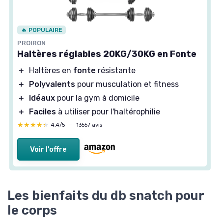
🔥 POPULAIRE
PROIRON
Haltères réglables 20KG/30KG en Fonte
＋
Haltères en
fonte
résistante
＋
Polyvalents
pour musculation et fitness
＋
Idéaux
pour la gym à domicile
＋
Faciles
à utiliser pour l'haltérophilie
★★★★★
★★★★★
4,4/5
—
13557 avis
Voir l'offre
Les bienfaits du db snatch pour
le corps