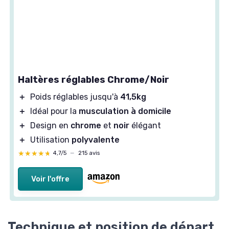
Haltères réglables Chrome/Noir
＋
Poids réglables jusqu'à
41,5kg
＋
Idéal pour la
musculation à domicile
＋
Design en
chrome
et
noir
élégant
＋
Utilisation
polyvalente
★★★★★
★★★★★
4,7/5
—
215 avis
Voir l'offre
Technique et position de départ
Position de départ et mouvement fluide