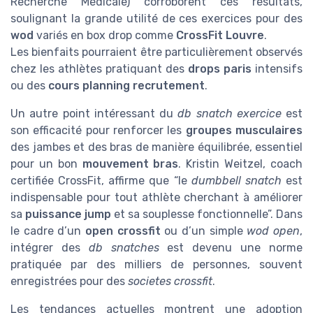
Les bienfaits pourraient être particulièrement observés
chez les athlètes pratiquant des
drops paris
intensifs
ou des
cours planning recrutement
.
Un autre point intéressant du
db snatch exercice
est
son efficacité pour renforcer les
groupes musculaires
des jambes et des bras de manière équilibrée, essentiel
pour un bon
mouvement bras
. Kristin Weitzel, coach
certifiée CrossFit, affirme que “le
dumbbell snatch
est
indispensable pour tout athlète cherchant à améliorer
sa
puissance jump
et sa souplesse fonctionnelle”. Dans
le cadre d’un
open crossfit
ou d’un simple
wod open
,
intégrer des
db snatches
est devenu une norme
pratiquée par des milliers de personnes, souvent
enregistrées pour des
societes crossfit
.
Les tendances actuelles montrent une adoption
croissante de ce mouvement dans les
crossfit wod
pour sa capacité à solliciter efficacement le
sol
, les