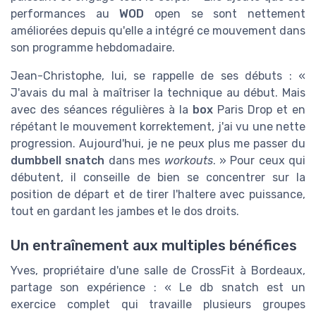
son programme hebdomadaire.
Jean-Christophe, lui, se rappelle de ses débuts : «
J'avais du mal à maîtriser la technique au début. Mais
avec des séances régulières à la
box
Paris Drop et en
répétant le mouvement korrektement, j'ai vu une nette
progression. Aujourd'hui, je ne peux plus me passer du
dumbbell snatch
dans mes
workouts
. » Pour ceux qui
débutent, il conseille de bien se concentrer sur la
position de départ et de tirer l'haltere avec puissance,
tout en gardant les jambes et le dos droits.
Un entraînement aux multiples bénéfices
Yves, propriétaire d'une salle de CrossFit à Bordeaux,
partage son expérience : « Le db snatch est un
exercice complet qui travaille plusieurs groupes
musculaires en une seule fois. Que ce soit pour les
jambes, le bas du dos, les bras ou même le core, cet
exercice répond pleinement aux besoins des athlètes