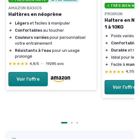
⭐ TRÈS BIEN NO
AMAZON BASICS
PROIRON
Haltères en néoprène
Haltere en Né
＋
Légers
et faciles à manipuler
1 à 10KG
＋
Confortables
au toucher
＋
Poids variés d
＋
Couleurs variées
pour personnaliser
＋
Confortable
g
votre entraînement
＋
Durable
et rés
＋
Résistants à l'eau
pour un usage
prolongé
＋
Idéal pour le
f
★★★★★
★★★★★
4,8/5
—
19285 avis
＋
Facile à
manip
★★★★★
★★★★★
4,7/5
—
Voir l'offre
Voir l'offre