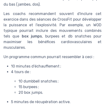
Les coachs recommandent souvent d'inclure cet
exercice dans des séances de CrossFit pour développer
la puissance et l'explosivité. Par exemple, un WOD
typique pourrait inclure des mouvements combinés
tels que
box jumps
, burpees et db snatches pour
maximiser les bénéfices cardiovasculaires et
musculaires.
Un programme commun pourrait ressembler à ceci :
10 minutes d'échauffement ;
4 tours de :
10 dumbbell snatches ;
15 burpees ;
20 box jumps.
5 minutes de récupération active.
Les athlètes enregistrés à la société CrossFit, tels que
ceux qui s'entraînent au CrossFit Louvre à Paris,