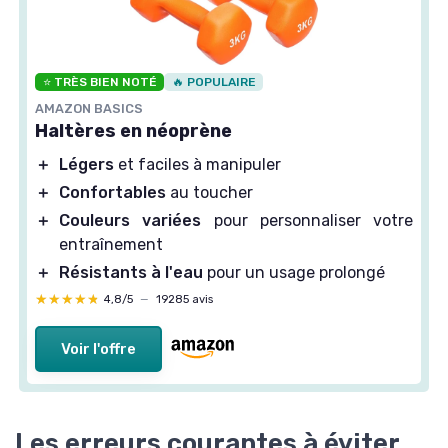
⭐ TRÈS BIEN NOTÉ
🔥 POPULAIRE
AMAZON BASICS
Haltères en néoprène
＋
Légers
et faciles à manipuler
＋
Confortables
au toucher
＋
Couleurs variées
pour personnaliser votre
entraînement
＋
Résistants à l'eau
pour un usage prolongé
★★★★★
★★★★★
4,8/5
—
19285 avis
Voir l'offre
Les erreurs courantes à éviter
Fautes de mouvement les plus