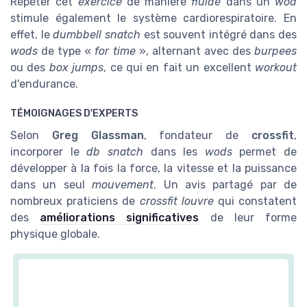
Répéter cet
exercice
de manière
fluide
dans un
wod
stimule également le système cardiorespiratoire. En
effet, le
dumbbell snatch
est souvent intégré dans des
wods
de type «
for time
», alternant avec des
burpees
ou des
box jumps
, ce qui en fait un excellent
workout
d'endurance.
TÉMOIGNAGES D'EXPERTS
Selon
Greg Glassman
, fondateur de
crossfit
,
incorporer le
db snatch
dans les
wods
permet de
développer à la fois la force, la vitesse et la puissance
dans un seul
mouvement
. Un avis partagé par de
nombreux praticiens de
crossfit louvre
qui constatent
des
améliorations significatives
de leur forme
physique globale.