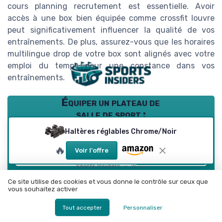
peut significativement influencer la qualité de vos
entraînements. De plus, assurez-vous que les horaires
multilingue drop de votre box sont alignés avec votre
emploi du temps pour une constance dans vos
entraînements.
Équiper un plateau de
salle de sport :
dimensionner,
Téléchargez gratuitement le livre blanc
arbitrer, chiffrer
➔ Télécharger
Haltères réglables Chrome/Noir
Sports Insiders — 2026
*
En remplissant ce formulaire, j’accepte d’être contacté(e) à
🔥
Voir l'offre
des fins commerciales par Sports Insiders et ses partenaires.
Ce site utilise des cookies et vous donne le contrôle sur ceux que
vous souhaitez activer
Résumer
ChatGPT
Claude
Mistral
Tout accepter
Personnaliser