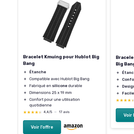
Bracelet Kmuing pour Hublot Big
Bracele
ang
Bang
Big Ban
＋
Étanche
＋
Étanc
＋
Compatible avec Hublot Big Bang
＋
Confo
＋
Fabriqué en
silicone
durable
＋
Desig
＋
Dimensions 25 x 19 mm
＋
Facile
＋
Confort pour une utilisation
★★★★
★★★★
n
quotidienne
★★★★★
★★★★★
4,4/5
—
17 avis
Voir 
Voir l'offre