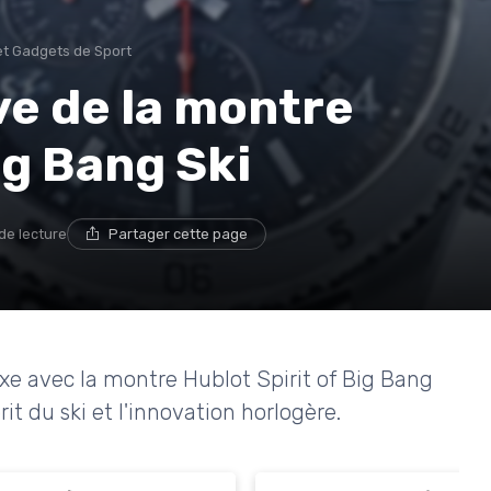
et Gadgets de Sport
ve de la montre
ig Bang Ski
de lecture
Partager cette page
luxe avec la montre Hublot Spirit of Big Bang
rit du ski et l'innovation horlogère.