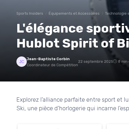
Sports Insiders
Équipements et Accessoires
Technologie 
L'élégance sporti
Hublot Spirit of B
Jean-Baptiste Corbin
22 septembre 2025
8 min 
Coordinateur de Compétition
Explorez l'alliance parfaite entre sport et 
Ski, une pièce d'horlogerie qui incarne l'esp