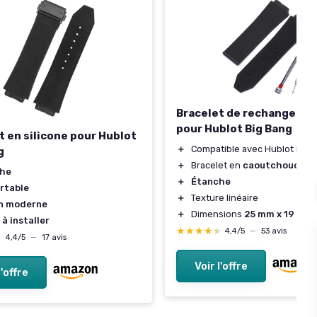
Bracelet de rechange M
pour Hublot Big Bang
t en silicone pour Hublot
＋
Compatible avec Hublot Big 
g
＋
Bracelet en
caoutchouc
he
＋
Étanche
rtable
＋
Texture linéaire
n moderne
＋
Dimensions
25 mm x 19 mm
 à installer
★★★★★
★★★★★
4,4/5
—
53 avis
★
★
4,4/5
—
17 avis
Voir l'offre
l'offre