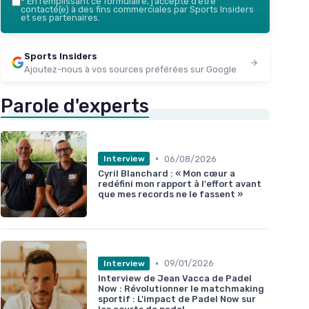
*
En remplissant ce formulaire, j’accepte d’être
contacté(e) à des fins commerciales par Sports Insiders
et ses partenaires.
Sports Insiders
Ajoutez-nous à vos sources préférées sur Google
Parole d'experts
•
06/08/2026
Interview
Cyril Blanchard : « Mon cœur a
redéfini mon rapport à l'effort avant
que mes records ne le fassent »
•
09/01/2026
Interview
Interview de Jean Vacca de Padel
Now : Révolutionner le matchmaking
sportif : L'impact de Padel Now sur