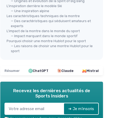
— Origines et évolution de la Spirit of Big Bang
L'inspiration derrière le modèle Ski
— Une inspiration alpine
Les caractéristiques techniques de la montre
— Des caractéristiques qui séduisent amateurs et
experts
L'impact de la montre dans le monde du sport
— Impact marquant dans le monde sportif
Pourquoi choisir une montre Hublot pour le sport
CXGL
— Les raisons de choisir une montre Hublot pour le
Bra
sport
Montre Homme RUIMAS Big Bang
Ba
Bang
Quartz Or Rose
＋
＋
Design élégant
avec or rose
＋
Résumer
ChatGPT
Claude
Mistral
＋
Bracelet en silicone
confortable
＋
＋
Cadran grand
pour une bonne
＋
lisibilité
＋
＋
Waterproof
pour une utilisation en
Recevez les dernières actualités de
extérieur
Sports Insiders
★★
★★
Voir l'offre
➔ Je m'inscris