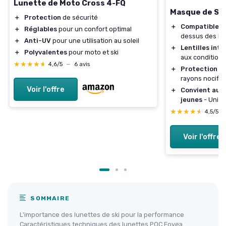
Lunette de Moto Cross 4-FQ
Masque de Sk
＋
Protection
de sécurité
＋
Compatible 
＋
Réglables
pour un confort optimal
dessus des lu
＋
Anti-UV
pour une utilisation au soleil
＋
Lentilles int
＋
Polyvalentes
pour moto et ski
aux conditions
★★★★★
★★★★★
4,6/5
—
6 avis
＋
Protection U
rayons nocifs
Voir l'offre
＋
Convient aux
jeunes
- Unis
★★★★★
★★★★★
4,5/5
Voir l'offre
SOMMAIRE
L'importance des lunettes de ski pour la performance
Caractéristiques techniques des lunettes POC Fovea