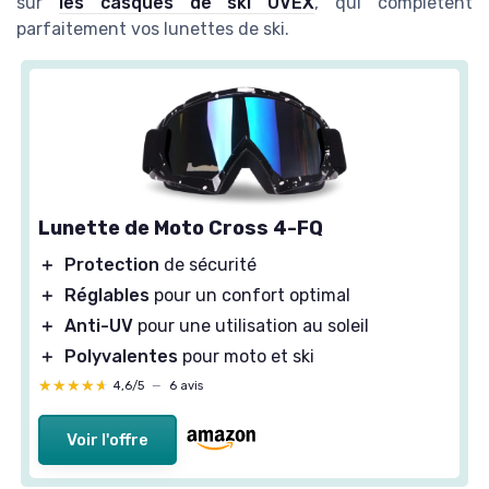
sur
les casques de ski UVEX
, qui complètent
parfaitement vos lunettes de ski.
Lunette de Moto Cross 4-FQ
＋
Protection
de sécurité
＋
Réglables
pour un confort optimal
＋
Anti-UV
pour une utilisation au soleil
＋
Polyvalentes
pour moto et ski
★★★★★
★★★★★
4,6/5
—
6 avis
Voir l'offre