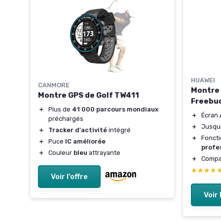
HUAWEI
CANMORE
Montre
Montre GPS de Golf TW411
Freebud
＋
Plus de
41 000 parcours mondiaux
＋
Écran
préchargés
＋
Jusqu
es
＋
Tracker d'activité
intégré
＋
Foncti
＋
Puce
IC améliorée
profe
＋
Couleur
bleu
attrayante
＋
Compa
★★★★
★★★★
Voir l'offre
Voir 