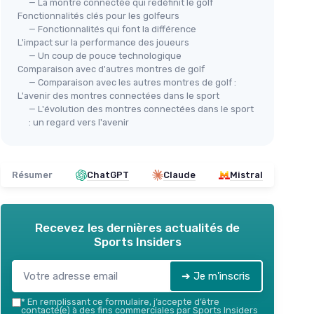
— La montre connectée qui redéfinit le golf
Fonctionnalités clés pour les golfeurs
— Fonctionnalités qui font la différence
L'impact sur la performance des joueurs
— Un coup de pouce technologique
Comparaison avec d'autres montres de golf
— Comparaison avec les autres montres de golf :
L'avenir des montres connectées dans le sport
— L'évolution des montres connectées dans le sport
HUA
CANMORE
: un regard vers l'avenir
Mon
53
Montre GPS de Golf TW411
Fre
é
＋
Plus de
41 000 parcours mondiaux
＋
préchargés
Résumer
ChatGPT
Claude
Mistral
＋
femmes
＋
Tracker d'activité
intégré
＋
＋
Puce
IC améliorée
＋
Couleur
bleu
attrayante
＋
Recevez les dernières actualités de
Sports Insiders
★★
★★
Voir l'offre
➔ Je m'inscris
*
En remplissant ce formulaire, j’accepte d’être
contacté(e) à des fins commerciales par Sports Insiders