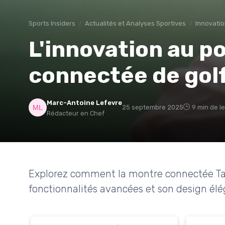
Sports Insiders
Actualités et Analyses Sportives
Innovatio
L'innovation au po
connectée de golf
Marc-Antoine Lefevre
25 septembre 2025
9 min de l
Rédacteur en Chef
Explorez comment la montre connectée Tag
fonctionnalités avancées et son design élé