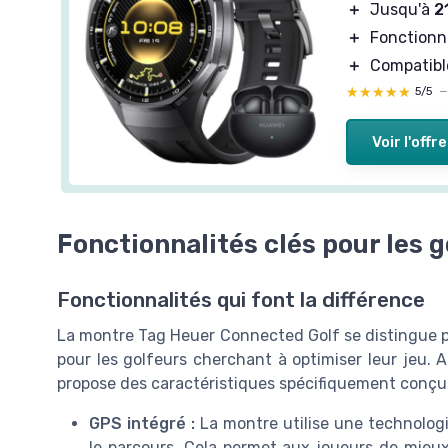
＋
Jusqu'à
2
＋
Fonctionn
＋
Compatibl
★★★★★
★★★★★
5/5
Voir l'offre
Fonctionnalités clés pour les 
Fonctionnalités qui font la différence
La montre Tag Heuer Connected Golf se distingue par 
pour les golfeurs cherchant à optimiser leur jeu. 
propose des caractéristiques spécifiquement conçue
GPS intégré :
La montre utilise une technologi
le parcours. Cela permet aux joueurs de mieux 