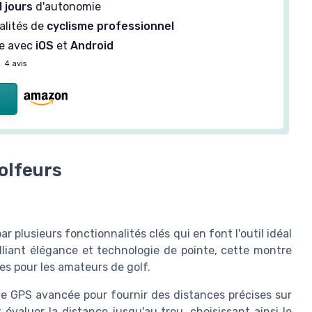
1 jours
d'autonomie
alités de
cyclisme professionnel
e avec
iOS
et
Android
—
4 avis
golfeurs
plusieurs fonctionnalités clés qui en font l'outil idéal
Alliant élégance et technologie de pointe, cette montre
s pour les amateurs de golf.
e GPS avancée pour fournir des distances précises sur
évaluer la distance jusqu'au trou, choisissant ainsi le