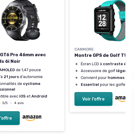
CANMORE
 GT6 Pro 46mm avec
Montre GPS de Golf TW3
s 6i Noir
＋
Écran LCD à
contraste élev
AMOLED
de 1,47 pouce
＋
Accessoire de golf
léger
'à
21 jours
d'autonomie
＋
Convient pour
hommes et 
onnalités de
cyclisme
＋
Essentiel
pour les golfeurs
ssionnel
tible avec
iOS
et
Android
Voir l'offre
★
★
5/5
—
4 avis
l'offre