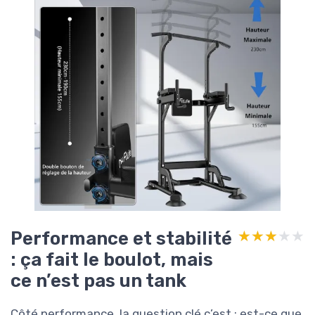
Performance et stabilité
★★★★★
★★★★★
: ça fait le boulot, mais
ce n’est pas un tank
Côté performance, la question clé c’est : est-ce que