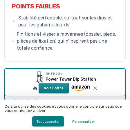
POINTS FAIBLES
Stabilité perfectible, surtout sur les dips et
pour les gabarits lourds
Finitions et visserie moyennes (dossier, pieds,
pièces de fixation) qui n’inspirent pas une
totale confiance
DH FitLife
CONCLUSION
Power Tower Dip Station
🔥
Voir l'offre
NOTE DE LA RÉDACTION
★★★★★
★★★★★
Ce site utilise des cookies et vous donne le contrôle sur ceux que
vous souhaitez activer
La DH FitLife Power Tower est une chaise
romaine qui fait ce qu’on lui demande :
Tout accepter
Personnaliser
permettre de s’entraîner sérieusement à la