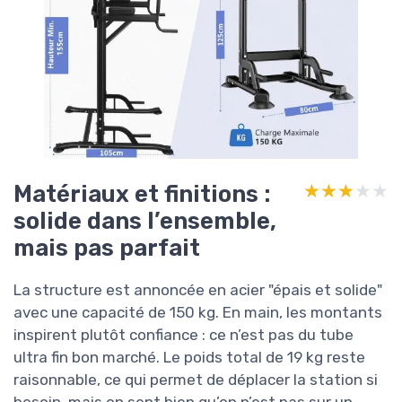
Matériaux et finitions :
★★★★★
★★★★★
solide dans l’ensemble,
mais pas parfait
La structure est annoncée en acier "épais et solide"
avec une capacité de 150 kg. En main, les montants
inspirent plutôt confiance : ce n’est pas du tube
ultra fin bon marché. Le poids total de 19 kg reste
raisonnable, ce qui permet de déplacer la station si
besoin, mais on sent bien qu’on n’est pas sur un