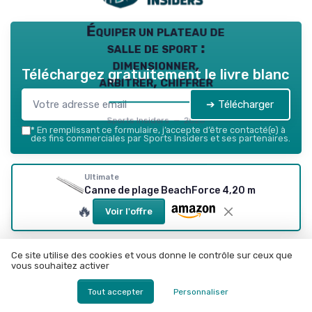
Équiper un plateau de
salle de sport :
dimensionner,
Téléchargez gratuitement le livre blanc
arbitrer, chiffrer
➔ Télécharger
Sports Insiders — 2026
*
En remplissant ce formulaire, j’accepte d’être contacté(e) à
des fins commerciales par Sports Insiders et ses partenaires.
Ultimate
Canne de plage BeachForce 4,20 m
🔥
Voir l'offre
Résumer
ChatGPT
Claude
Mistral
Ce site utilise des cookies et vous donne le contrôle sur ceux que
vous souhaitez activer
Recevez les dernières actualités de
Sports Insiders
Tout accepter
Personnaliser