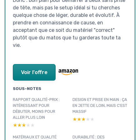
Donc : bon plan pour démarrer à deux sans prise
de tête, mais pas le setup idéal si tu cherches
quelque chose de léger, durable et évolutif. À
prendre en connaissance de cause, en
acceptant que ce soit du matériel "correct"
plutôt que du matos que tu garderas toute ta
vie.
Voir l'offre
SOUS-NOTES
RAPPORT QUALITÉ-PRIX :
DESIGN ET PRISE EN MAIN : ÇA
INTÉRESSANT POUR
EN JETTE DE LOIN, MAIS C’EST
DÉBUTER, MOINS POUR
MASSIF
ALLER PLUS LOIN
★★★★★
★★★★★
★★★★★
★★★★★
MATÉRIAUX ET QUALITÉ
DURABILITÉ : DES