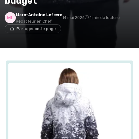
budget
Marc-Antoine Lefevre
14 mai 2026
1 min de lecture
Rédacteur en Chef
Partager cette page