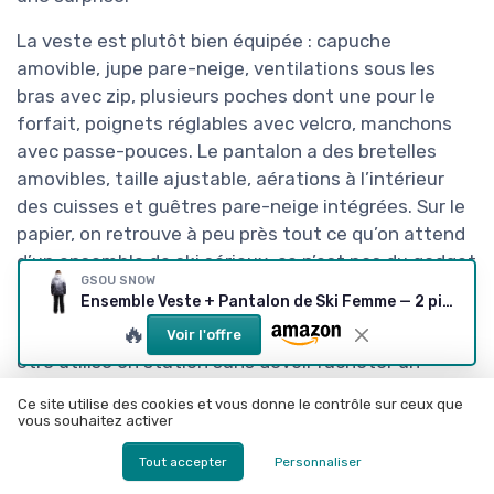
La veste est plutôt bien équipée : capuche
amovible, jupe pare-neige, ventilations sous les
bras avec zip, plusieurs poches dont une pour le
forfait, poignets réglables avec velcro, manchons
avec passe-pouces. Le pantalon a des bretelles
amovibles, taille ajustable, aérations à l’intérieur
des cuisses et guêtres pare-neige intégrées. Sur le
papier, on retrouve à peu près tout ce qu’on attend
d’un ensemble de ski sérieux, ce n’est pas du gadget
GSOU SNOW
total.
Ensemble Veste + Pantalon de Ski Femme — 2 pièces Noir M
🔥
En résumé, tu reçois un ensemble complet, prêt à
Voir l'offre
être utilisé en station sans devoir racheter un
pantalon ou une veste à côté. Il faut juste faire
Ce site utilise des cookies et vous donne le contrôle sur ceux que
gaffe à la taille, surtout pour le bas : plusieurs avis
vous souhaitez activer
Amazon le disent, et je confirme, ça taille plutôt
Tout accepter
Personnaliser
grand au niveau du pantalon. Si tu es entre deux