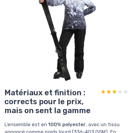
Matériaux et finition :
★★★★★
★★★★★
corrects pour le prix,
mais on sent la gamme
L’ensemble est en
100% polyester
, avec un tissu
annoncé comme poids lourd (336-403 GSM). En