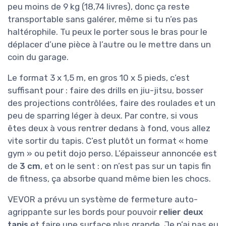
peu moins de 9 kg (18,74 livres), donc ça reste
transportable sans galérer, même si tu n’es pas
haltérophile. Tu peux le porter sous le bras pour le
déplacer d’une pièce à l’autre ou le mettre dans un
coin du garage.
Le format 3 x 1,5 m, en gros 10 x 5 pieds, c’est
suffisant pour : faire des drills en jiu-jitsu, bosser
des projections contrôlées, faire des roulades et un
peu de sparring léger à deux. Par contre, si vous
êtes deux à vous rentrer dedans à fond, vous allez
vite sortir du tapis. C’est plutôt un format « home
gym » ou petit dojo perso. L’épaisseur annoncée est
de
3 cm
, et on le sent : on n’est pas sur un tapis fin
de fitness, ça absorbe quand même bien les chocs.
VEVOR a prévu un système de fermeture auto-
agrippante sur les bords pour pouvoir
relier deux
tapis
et faire une surface plus grande. Je n’ai pas eu