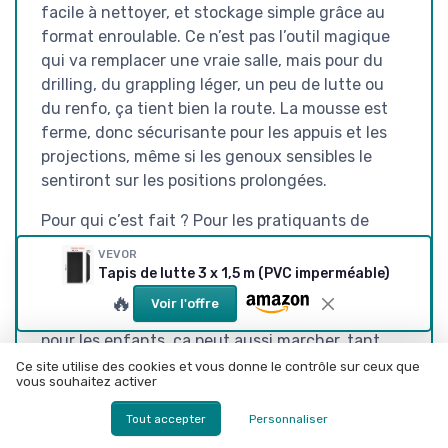
facile à nettoyer, et stockage simple grâce au
format enroulable. Ce n’est pas l’outil magique
qui va remplacer une vraie salle, mais pour du
drilling, du grappling léger, un peu de lutte ou
du renfo, ça tient bien la route. La mousse est
ferme, donc sécurisante pour les appuis et les
projections, même si les genoux sensibles le
sentiront sur les positions prolongées.
Pour qui c’est fait ? Pour les pratiquants de
BJJ, judo, MMA ou lutte qui veulent un espace
VEVOR
de travail sérieux à la maison ou dans un
Tapis de lutte 3 x 1,5 m (PVC imperméable)
garage, sans investir dans une installation pro.
🔥
Voir l'offre
Pour les parents qui veulent un coin gym/jeu
pour les enfants, ça peut aussi marcher, tant
qu’on reste pieds nus. Qui devrait passer son
Ce site utilise des cookies et vous donne le contrôle sur ceux que
vous souhaitez activer
chemin ? Ceux qui veulent juste un petit tapis
de fitness occasionnel, ou ceux qui ont besoin
Tout accepter
Personnaliser
d’une très grande surface pour des cours