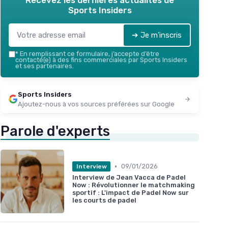
Recevez les dernières actualités de
Sports Insiders
➔ Je m'inscris
*
En remplissant ce formulaire, j’accepte d’être
contacté(e) à des fins commerciales par Sports Insiders
et ses partenaires.
Sports Insiders
Ajoutez-nous à vos sources préférées sur Google
Parole d'experts
•
09/01/2026
Interview
Interview de Jean Vacca de Padel
Now : Révolutionner le matchmaking
sportif : L'impact de Padel Now sur
les courts de padel