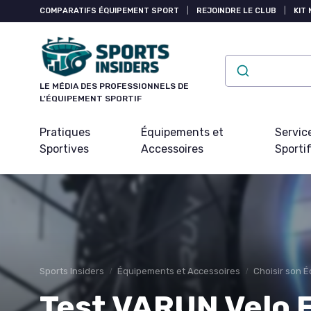
Panneau de gestion des cookies
COMPARATIFS ÉQUIPEMENT SPORT
|
REJOINDRE LE CLUB
|
KIT 
LE MÉDIA DES PROFESSIONNELS DE
L'ÉQUIPEMENT SPORTIF
Pratiques
Équipements et
Servic
Sportives
Accessoires
Sporti
Sports Insiders
Équipements et Accessoires
Choisir son 
Test VARUN Velo El