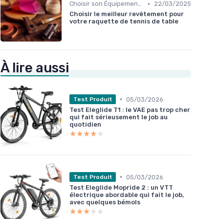
•
Choisir son Équipement Sportif
22/03/2025
Choisir le meilleur revêtement pour
votre raquette de tennis de table
À lire aussi
•
05/03/2026
Test Produit
Test Eleglide T1 : le VAE pas trop cher
qui fait sérieusement le job au
quotidien
★★★★★
★★★★★
•
05/03/2026
Test Produit
Test Eleglide Mopride 2 : un VTT
électrique abordable qui fait le job,
avec quelques bémols
★★★★★
★★★★★