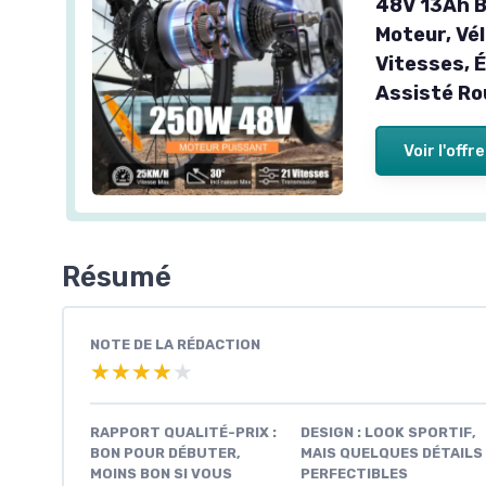
48V 13Ah B
Moteur, Vé
Vitesses, É
Assisté R
Voir l'offre
Résumé
NOTE DE LA RÉDACTION
★★★★★
★★★★★
RAPPORT QUALITÉ-PRIX :
DESIGN : LOOK SPORTIF,
BON POUR DÉBUTER,
MAIS QUELQUES DÉTAILS
MOINS BON SI VOUS
PERFECTIBLES