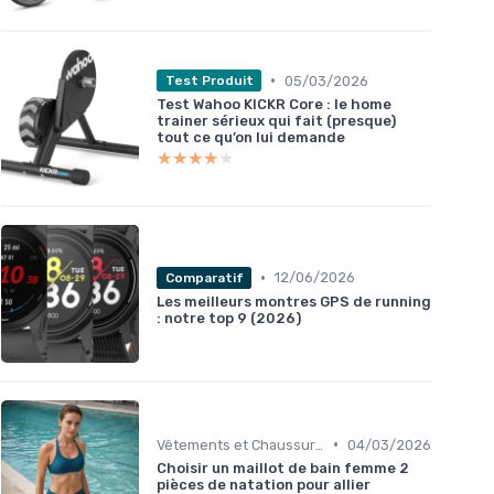
•
05/03/2026
Test Produit
Test Wahoo KICKR Core : le home
trainer sérieux qui fait (presque)
tout ce qu’on lui demande
★★★★★
★★★★★
•
12/06/2026
Comparatif
Les meilleurs montres GPS de running
: notre top 9 (2026)
•
Vêtements et Chaussures de Sport
04/03/2026
Choisir un maillot de bain femme 2
pièces de natation pour allier