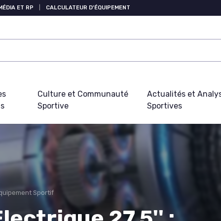
MÉDIA ET RP
|
CALCULATEUR D'ÉQUIPEMENT
es
Culture et Communauté
Actualités et Analy
fs
Sportive
Sportives
Équipement Sportif
ectrique 27.5'' :