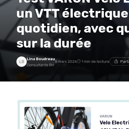
un VTT électrique
quotidien, avec q
sur la durée
Lina Boudreau
5 mars 2026
1 min de lecture
Part
Consultante RH
VARUN
Velo Elect